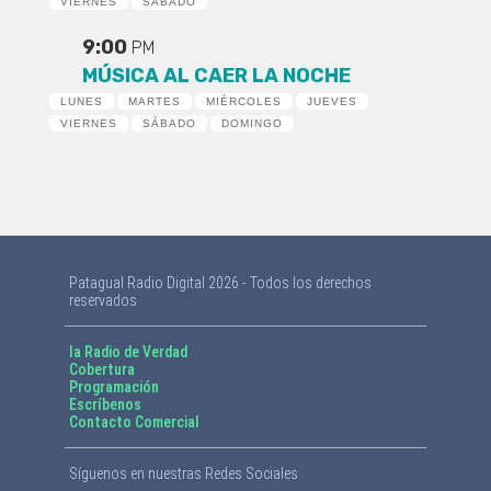
VIERNES
SÁBADO
9:00
PM
MÚSICA AL CAER LA NOCHE
LUNES
MARTES
MIÉRCOLES
JUEVES
VIERNES
SÁBADO
DOMINGO
Patagual Radio Digital 2026 - Todos los derechos
reservados
la Radio de Verdad
Cobertura
Programación
Escríbenos
Contacto Comercial
Síguenos en nuestras Redes Sociales