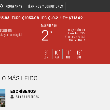
PROGRAMAS
TÉRMINOS Y CONDICIONES
13.86
EURO:
$1053.08
IPC:
$-0.2
UTM:
$71649
TALCAHUANO
2
muy nuboso
nstagram
°
Humedad: 99%
atagualradiodigital
Viento: 3m/s ESE
Máx: 5 • Mín: 2
9
10
11
12
°
°
°
°
LUN
MAR
MIE
JUE
LO MÁS LEIDO
ESCRÍBENOS
24.668 LECTURAS