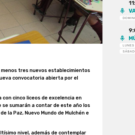
11
V
DOMIN
9
M
LUNES
SÁBA
al menos tres nuevos establecimientos
nueva convocatoria abierta por el
 con cinco liceos de excelencia en
e se sumarán a contar de este año los
o de la Paz, Nuevo Mundo de Mulchén e
altísimo nivel, además de contemplar