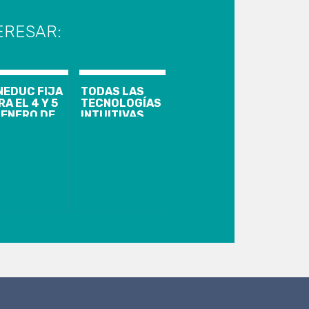
ERESAR:
NEDUC FIJA
TODAS LAS
RA EL 4 Y 5
TECNOLOGÍAS
 ENERO DE
INTUITIVAS
21 LAS
QUE
UEBAS DE
AUMENTAN LA
ANSICIÓN
PRODUCTIVIDAD
ESTARÁN EN
AUTOMATION
FAIR LA FERIA
ANUAL DE
AUTOMATIZACIÓN
INDUSTRIAL
MÁS
IMPORTANTE
DEL MUNDO