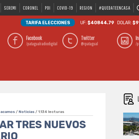
SEREMI
CORONEL
PDI
COVID-19
REGION
#QUEDATEENCASA
TARIFA ELECCIONES
UF:
$40844.79
DOLAR:
$9
Facebook
Twitter
I
/patagualradiodigital
@rpatagual
/p
tacamos
/
Noticias
/ 1.134 lecturas
MAR TRES NUEVOS
RIO