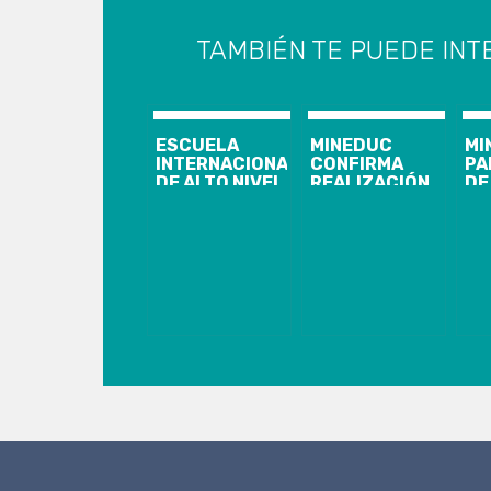
TAMBIÉN TE PUEDE INT
ESCUELA
MINEDUC
MI
INTERNACIONAL
CONFIRMA
PA
DE ALTO NIVEL
REALIZACIÓN
DE
PREPARA A
DE PRUEBA
20
ESTUDIANTES
QUE
PR
CHILENOS
REEMPLAZA A
TR
PARA LAS
LA PSU
MEJORES
UNIVERSIDADES
DEL MUNDO