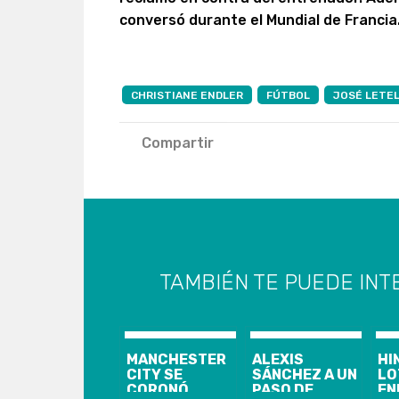
conversó durante el Mundial de Francia
CHRISTIANE ENDLER
FÚTBOL
JOSÉ LETEL
Compartir
TAMBIÉN TE PUEDE INT
MANCHESTER
ALEXIS
HI
CITY SE
SÁNCHEZ A UN
LO
CORONÓ
PASO DE
EN