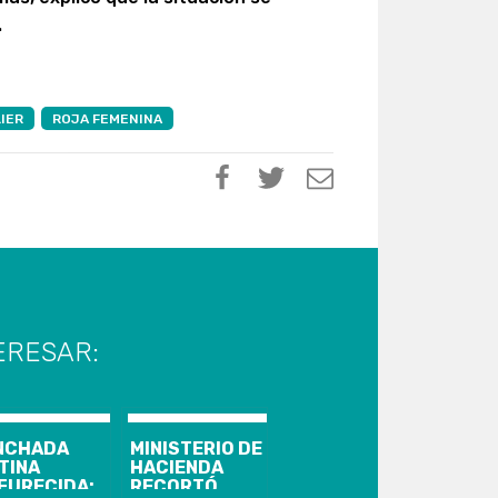
.
IER
ROJA FEMENINA
ERESAR:
NCHADA
MINISTERIO DE
TINA
HACIENDA
FURECIDA:
RECORTÓ