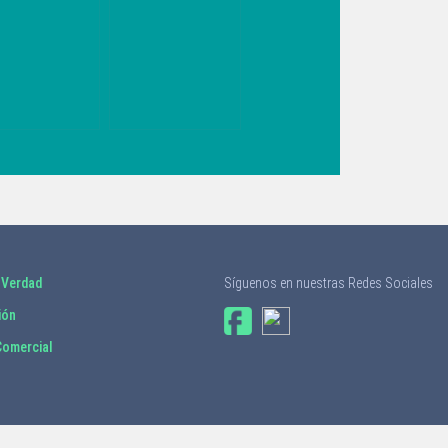
TADIO
PROYECCIÓN
DERICO
DE
HWAGER LE
CRECIMIENTO
RRARÍA LAS
DE LA
ERTAS A LA
ECONOMÍA
MPARITA
CHILENA
 Verdad
Síguenos en nuestras Redes Sociales
ión
omercial