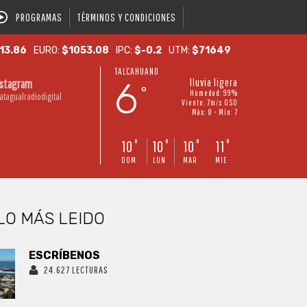
PROGRAMAS
TÉRMINOS Y CONDICIONES
13.86
EURO:
$1053.08
IPC:
$-0.2
UTM:
$71649
TALCAHUANO
6
lluvia ligera
nstagram
°
Humedad: 99%
atagualradiodigital
Viento: 7m/s OSO
Máx: 8 • Mín: 7
10
10
10
11
°
°
°
°
DOM
LUN
MAR
MIE
LO MÁS LEIDO
ESCRÍBENOS
24.627 LECTURAS