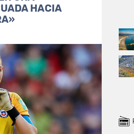
UADA HACIA
RA»