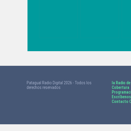
CAMPEÓN CON
FIRMAR POR
ES
SOBERBIA
EL INTER DE
FE
ACTUACIÓN
MILÁN
SC
DE CLAUDIO
CE
BRAVO
PU
LA
Patagual Radio Digital 2026 - Todos los
la Radio de
derechos reservados
Cobertura
Programac
Escríbenos
Contacto C