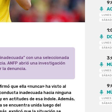
9
A
LUNES
SÁBA
1
D
LUNES
SÁBA
 inadecuada” con una seleccionada
3
cia. ANFP abrió una investigación
M
r la denuncia.
LUNES
SÁBA
9
firmó que ella «nunca» ha visto al
M
 conducta inadecuada hacia ninguna
 y en actitudes de esa índole. Además,
LUNES
SÁBA
na se encuentra unida luego del
ás, explicó que la situación se