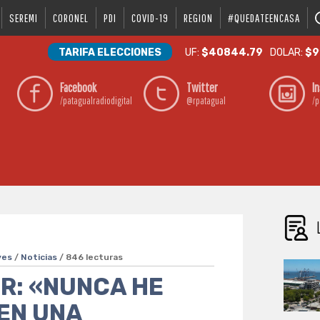
SEREMI
CORONEL
PDI
COVID-19
REGION
#QUEDATEENCASA
TARIFA ELECCIONES
UF:
$40844.79
DOLAR:
$9
Facebook
Twitter
I
/patagualradiodigital
@rpatagual
/p
ves
/
Noticias
/ 846 lecturas
R: «NUNCA HE
 EN UNA