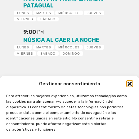
PATAGUAL
LUNES
MARTES
MIÉRCOLES
JUEVES
VIERNES
SÁBADO
9:00
PM
MÚSICA AL CAER LA NOCHE
LUNES
MARTES
MIÉRCOLES
JUEVES
VIERNES
SÁBADO
DOMINGO
Gestionar consentimiento
Para ofrecer las mejores experiencias, utilizamos tecnologías como
Patagual Radio Digital 2026 - Todos los derechos
las cookies para almacenar y/o acceder a la información del
reservados
dispositivo. El consentimiento de estas tecnologías nos permitirá
procesar datos como el comportamiento de navegación o las
la Radio de Verdad
identificaciones únicas en este sitio. No consentir o retirar el
Cobertura
consentimiento, puede afectar negativamente a ciertas
Programación
características y funciones.
Escríbenos
Contacto Comercial