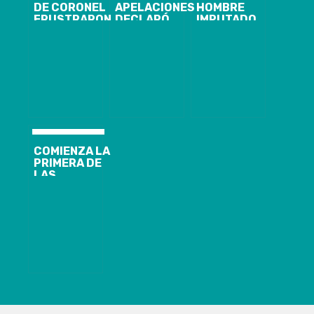
DE CORONEL
APELACIONES
HOMBRE
FRUSTRARON
DECLARÓ
IMPUTADO
VIOLENTO
INADMISIBLE
POR EL ROBO
ROBO EN
ACCIÓN
DE CAMIÓN Y
SERVICENTRO
JUDICIAL
POSTERIOR
DE
PRESENTADA
SAQUEO EN
ESCUADRÓN
POR ALCALDE
CORONEL.
DE CORONEL Y
SENADOR
NAVARRO
COMIENZA LA
PRIMERA DE
LAS
AUDIENCIAS
DE
FORMALIZACIÓN
DE LOS
EJECUTIVOS
DE ENAP