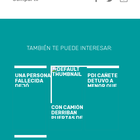
TAMBIÉN TE PUEDE INTERESAR:
UNA PERSONA
PDI CAÑETE
FALLECIDA
DETUVO A
DEJÓ
MENOR QUE
ACCIDENTE
COMERCIALIZABA
PROTAGONIZADO
DIVERSAS
POR UN
DROGAS
CAMIÓN EN
CON CAMIÓN
DESDE SU
CORONEL
DERRIBAN
DOMICILIO
PUERTAS DE
ACCESO A
SUPERMERCADO
LIDER DE
CORONEL