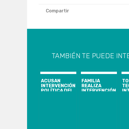
Compartir
TAMBIÉN TE PUEDE INT
ACUSAN
FAMILIA
TO
INTERVENCIÓN
REALIZA
TE
POLÍTICA DEL
INTERVENCIÓN
IN
MUNICIPIO DE
EN HITO
QU
CORONEL EN
LOTINO
AU
BINGOS
PR
SOLIDARIOS
ES
AU
FA
AN