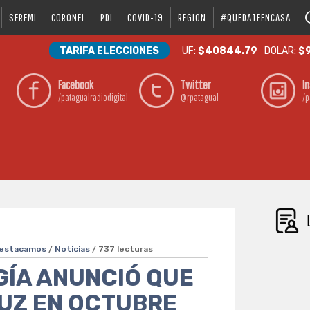
SEREMI
CORONEL
PDI
COVID-19
REGION
#QUEDATEENCASA
TARIFA ELECCIONES
UF:
$40844.79
DOLAR:
$9
Facebook
Twitter
I
/patagualradiodigital
@rpatagual
/p
estacamos
/
Noticias
/ 737 lecturas
GÍA ANUNCIÓ QUE
LUZ EN OCTUBRE