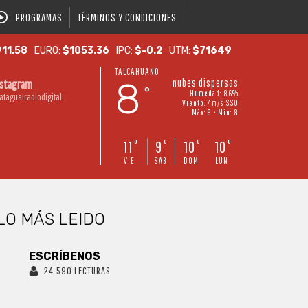
PROGRAMAS
TÉRMINOS Y CONDICIONES
11.58
EURO:
$1053.36
IPC:
$-0.2
UTM:
$71649
TALCAHUANO
8
nubes dispersas
nstagram
°
Humedad: 86%
atagualradiodigital
Viento: 4m/s SSO
Máx: 9 • Mín: 8
11
9
10
10
°
°
°
°
VIE
SAB
DOM
LUN
LO MÁS LEIDO
ESCRÍBENOS
24.590 LECTURAS