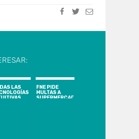
ERESAR:
DAS LAS
FNE PIDE
CNOLOGÍAS
MULTAS A
TUITIVAS
SUPERMERCADOS
E
POR
MENTAN LA
COLUSIÓN DE
ODUCTIVIDAD
POLLOS
TARÁN EN
TOMATION
IR LA FERIA
UAL DE