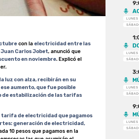
9
A
LUNES
SÁBA
1
octubre
con la
electricidad entre las
D
, Juan Carlos Jobet
, anunció que
LUNES
escuento en noviembre
. Explicó el
SÁBA
er.
3
M
a luz con alza, recibirán en su
ese aumento, que fue posible
LUNES
SÁBA
de estabilización de las tarifas
9
M
a tarifa de electricidad que pagamos
LUNES
rtes: generación de electricidad,
SÁBA
cada 10 pesos que pagamos en la
 empresas las que asumirán el