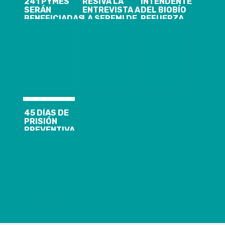
241 PYMES
RESIVA LA
INTENDENTE
SERÁN
ENTREVISTA A
DEL BIOBÍO
BENEFICIADAS
LA SEREMI DE
REFUERZA
EN EL BIOBÍO
GOBIERNO
LLAMADO A
LUEGO DEL
FRANCESCA
PREVENIR LOS
PRIMER
PARODI
INCENDIOS
CATASTRO
FORESTALES
REALIZADO
DURANTE
POR EL
ESTA
MINISTERIO DE
TEMPORADA
ECONOMÍA
45 DÍAS DE
PRISIÓN
PREVENTIVA
PARA
DETENIDOS
POR LA PDI
PENQUISTA
POR DAÑOS Y
DESÓRDENES
PÚBLICOS