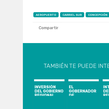
AEROPUERTO
CARRIEL SUR
CONCEPCIÓN
Compartir
TAMBIÉN TE PUEDE INT
INVERSIÓN
EL
IN
DEL GOBIERNO
GOBERNADOR
DE
REGIONAL
DE
RE
FINANCIÓ 45
CONCEPCIÓN
LL
VEHÍCULOS
CONVERSÓ
PR
PARA PDI
CON RADIO
IN