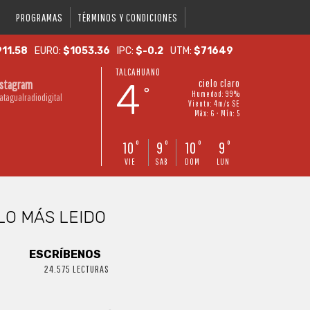
PROGRAMAS
TÉRMINOS Y CONDICIONES
11.58
EURO:
$1053.36
IPC:
$-0.2
UTM:
$71649
TALCAHUANO
4
cielo claro
nstagram
°
Humedad: 99%
atagualradiodigital
Viento: 4m/s SE
Máx: 6 • Mín: 5
10
9
10
9
°
°
°
°
VIE
SAB
DOM
LUN
LO MÁS LEIDO
ESCRÍBENOS
24.575 LECTURAS