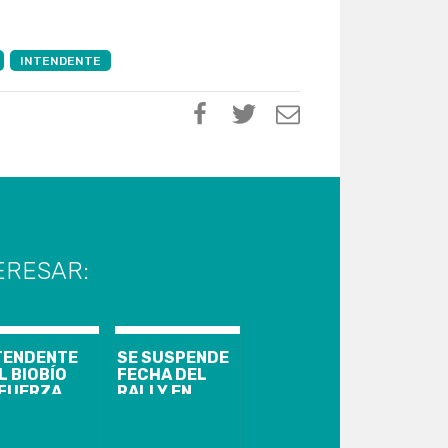
INTENDENTE
ERESAR:
TENDENTE
SE SUSPENDE
L BIOBÍO
FECHA DEL
FUERZA
RALLY EN
AMADO A
CONCEPCIÓN
EVENIR LOS
CENDIOS