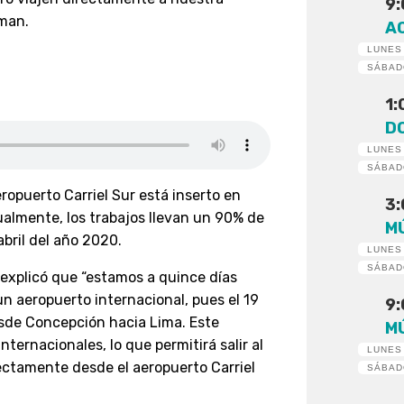
9
aman.
A
LUNES
SÁBA
1
D
LUNES
SÁBA
ropuerto Carriel Sur está inserto en
3
ualmente, los trabajos llevan un 90% de
M
abril del año 2020.
LUNES
SÁBA
 explicó que “estamos a quince días
n aeropuerto internacional, pues el 19
9
esde Concepción hacia Lima. Este
M
nternacionales, lo que permitirá salir al
LUNES
ectamente desde el aeropuerto Carriel
SÁBA