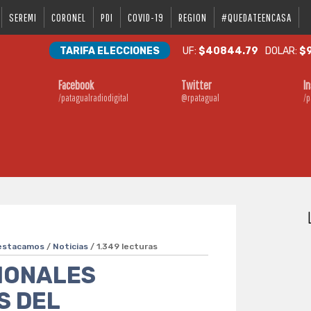
SEREMI
CORONEL
PDI
COVID-19
REGION
#QUEDATEENCASA
TARIFA ELECCIONES
UF:
$40844.79
DOLAR:
$9
Facebook
Twitter
I
/patagualradiodigital
@rpatagual
/p
estacamos
/
Noticias
/ 1.349 lecturas
IONALES
S DEL