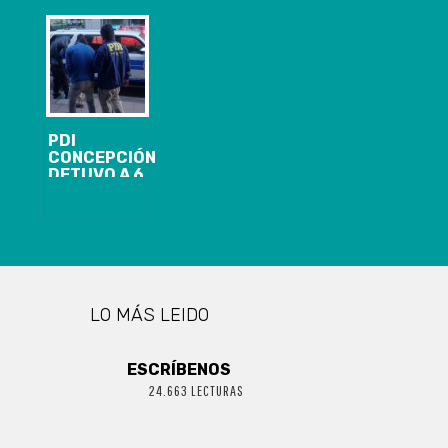
PARODI
SANTANDER
SEXUAL
AGRAVADO A
NIÑA DE 8
AÑOS
PDI
CONCEPCIÓN
DETUVO A 6
PERSONAS Y
DECOMISÓ
MÁS DE 62 MIL
DOSIS DE
DROGA
LO MÁS LEIDO
ESCRÍBENOS
24.663 LECTURAS