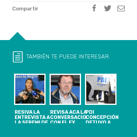
Compartir
TAMBIÉN TE PUEDE INTERESAR:
RESIVA LA
REVISA ACA LA
PDI
ENTREVISTA A
CONVERSACION
CONCEPCIÓN
LA SEREMI DE
CON EL EX
DETUVO A
GOBIERNO
SENADOR
HOMBRE POR
FRANCESCA
MARIO RIOS
ABUSO