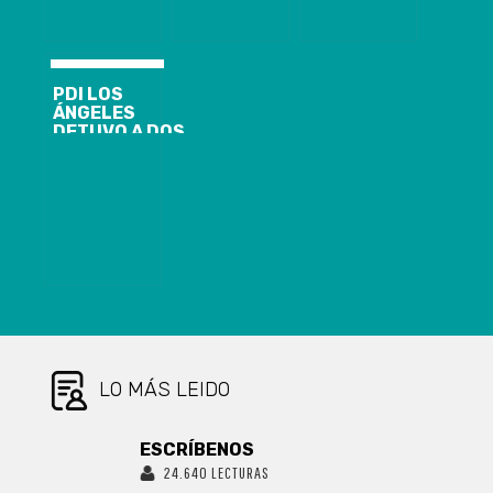
IMPUTADOS
AÑOS
POR INCENDIO
Y SAQUEOS EN
LA
GOBERNACIÓN
PDI LOS
PENQUISTA
ÁNGELES
DETUVO A DOS
HOMBRES E
INCAUTÓ MÁS
DE 8
MILLONES DE
PESOS EN
DROGA
LO MÁS LEIDO
ESCRÍBENOS
24.640 LECTURAS