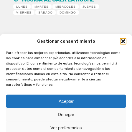
LUNES
MARTES
MIÉRCOLES
JUEVES
VIERNES
SÁBADO
DOMINGO
Gestionar consentimiento
Para ofrecer las mejores experiencias, utilizamos tecnologías como
Patagual Radio Digital 2026 - Todos los derechos
las cookies para almacenar y/o acceder a la información del
reservados
dispositivo. El consentimiento de estas tecnologías nos permitirá
procesar datos como el comportamiento de navegación o las
la Radio de Verdad
identificaciones únicas en este sitio. No consentir o retirar el
Cobertura
consentimiento, puede afectar negativamente a ciertas
Programación
características y funciones.
Escríbenos
Contacto Comercial
Aceptar
Síguenos en nuestras Redes Sociales
Denegar
Ver preferencias