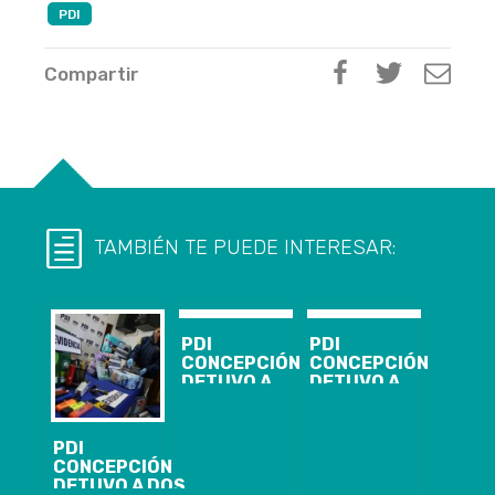
PDI
Compartir
TAMBIÉN TE PUEDE INTERESAR:
PDI
PDI
CONCEPCIÓN
CONCEPCIÓN
DETUVO A
DETUVO A
HOMBRE POR
ADULTO
ABUSO
MAYOR
SEXUAL
IMPUTADO DE
PDI
AGRAVADO A
ABUSAR
CONCEPCIÓN
NIÑA DE 8
SEXUALMENTE
DETUVO A DOS
AÑOS
DE NIÑA DE 9