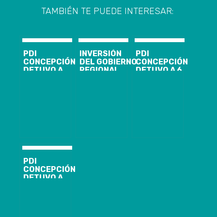
TAMBIÉN TE PUEDE INTERESAR:
PDI
INVERSIÓN
PDI
CONCEPCIÓN
DEL GOBIERNO
CONCEPCIÓN
DETUVO A
REGIONAL
DETUVO A 6
ADULTO
FINANCIÓ 45
PERSONAS Y
MAYOR
VEHÍCULOS
DECOMISÓ
IMPUTADO DE
PARA PDI
MÁS DE 62 MIL
ABUSAR
BIOBÍO
DOSIS DE
SEXUALMENTE
DROGA
DE NIÑA DE 9
AÑOS
PDI
CONCEPCIÓN
DETUVO A
SUJETO
IMPUTADO DE
VIOLACIÓN DE
UNA JOVEN