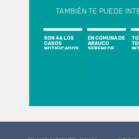
TAMBIÉN TE PUEDE INT
SON 46 LOS
EN COMUNA DE
TO
CASOS
ARAUCO
TE
NOTIFICADOS
SEREMI DE
IN
AL MINSAL
SALUD
QU
HASTA EL
PROHIBIÓ
AU
DOMINGO A
FUNCIONAMIENTO
PR
LAS 21 HORAS
A PLANTA
ES
SEREMI DE
CELULOSA
AU
SALUD LLAMA
ARAUCO PARA
FA
A REFORZAR
EVITAR
AN
MEDIDAS DE
CONTAGIOS EN
AU
PREVENCIÓN Y
VIRTUD DE
IN
CUARENTENA
CASO
MÁ
POR COVID-19
CONFIRMADO
IM
ANTE
DE COVID-19
DE
AUMENTO DE
CASOS