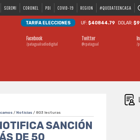
SEREMI
CORONEL
PDI
COVID-19
REGION
#QUEDATEENCASA
TARIFA ELECCIONES
UF:
$40844.79
DOLAR:
$9
Facebook
Twitter
I
/patagualradiodigital
@rpatagual
/p
acamos
/
Noticias
/ 803 lecturas
NOTIFICA SANCIÓN
ÁS DE 50