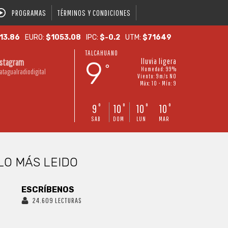
PROGRAMAS
TÉRMINOS Y CONDICIONES
13.86
EURO:
$1053.08
IPC:
$-0.2
UTM:
$71649
TALCAHUANO
9
lluvia ligera
nstagram
°
Humedad: 99%
atagualradiodigital
Viento: 9m/s NO
Máx: 10 • Mín: 9
9
10
10
10
°
°
°
°
SAB
DOM
LUN
MAR
LO MÁS LEIDO
ESCRÍBENOS
24.609 LECTURAS