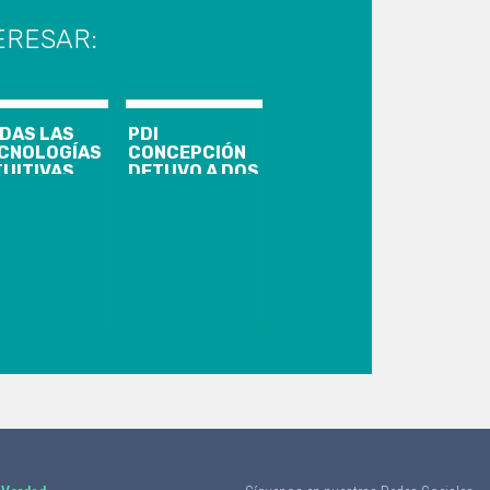
ERESAR:
DAS LAS
PDI
CNOLOGÍAS
CONCEPCIÓN
TUITIVAS
DETUVO A DOS
E
IMPUTADOS
MENTAN LA
POR INCENDIO
ODUCTIVIDAD
Y SAQUEOS EN
TARÁN EN
LA
TOMATION
GOBERNACIÓN
IR LA FERIA
PENQUISTA
UAL DE
TOMATIZACIÓN
DUSTRIAL
S
PORTANTE
L MUNDO