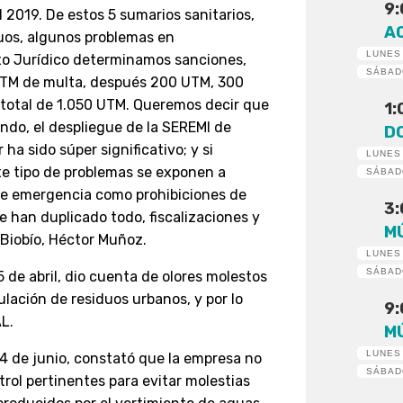
9
l 2019. De estos 5 sumarios sanitarios,
A
duos, algunos problemas en
LUNES
to Jurídico determinamos sanciones,
SÁBA
 UTM de multa, después 200 UTM, 300
total de 1.050 UTM. Queremos decir que
1
do, el despliegue de la SEREMI de
D
ha sido súper significativo; y si
LUNES
te tipo de problemas se exponen a
SÁBA
de emergencia como prohibiciones de
3
 han duplicado todo, fiscalizaciones y
M
 Biobío, Héctor Muñoz.
LUNES
SÁBA
5 de abril, dio cuenta de olores molestos
lación de residuos urbanos, y por lo
9
AL.
M
LUNES
24 de junio, constató que la empresa no
SÁBA
ol pertinentes para evitar molestias