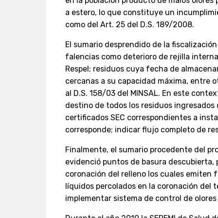
en la población producto de malos olores 
a estero, lo que constituye un incumplimie
como del Art. 25 del D.S. 189/2008.
El sumario desprendido de la fiscalización
falencias como deterioro de rejilla inter
Respel; residuos cuya fecha de almacenam
cercanas a su capacidad máxima, entre o
al D.S. 158/03 del MINSAL. En este context
destino de todos los residuos ingresados 
certificados SEC correspondientes a instal
corresponde; indicar flujo completo de re
Finalmente, el sumario procedente del pro
evidenció puntos de basura descubierta,
coronación del relleno los cuales emiten 
líquidos percolados en la coronación del 
implementar sistema de control de olores