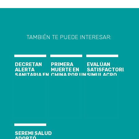
TAMBIÉN TE PUEDE INTERESAR:
DECRETAN
PRIMERA
EVALÚAN
ALERTA
MUERTE EN
SATISFACTORIAMEN
SANITARIA EN
CHINA POR UN
SIMULACRO
SEIS
NUEVO VIRUS
DE ATENCIÓN
REGIONES DEL
MISTERIOSO
POR
PAÍS
SOSPECHA DE
CORONAVIRUS
REALIZADO
INTERNAMENTE
EN LA RED
HOSPITALARIA
DEL SERVICIO
DE SALUD
CONCEPCIÓN
SEREMI SALUD
ADOPTÓ