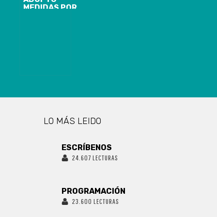
MEDIDAS POR
BARCO
PROVENIENTE
DE CHINA CON
24
TRIPULANTES
Y DESCARTÓ
RIESGO SEGÚN
NORMA
MINISTERIAL
LO MÁS LEIDO
ESCRÍBENOS
24.607 LECTURAS
PROGRAMACIÓN
23.600 LECTURAS