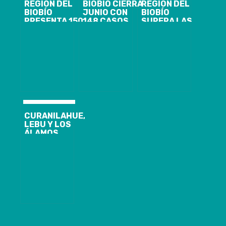
REGIÓN DEL
BIOBÍO CIERRA
REGIÓN DEL
BIOBÍO
JUNIO CON
BIOBÍO
PRESENTA 150
148 CASOS
SUPERA LAS
CASOS
NUEVOS,
52 MIL
NUEVOS,
1.844
FISCALIZACIONES
9.300
ACTIVOS Y EL
A
ACUMULADOS
ANUNCIO DE
CUARENTENAS
Y 1.325
CORDÓN
DOMICILIARIAS,
ACTIVOS DE
SANITARIO
CON 344
COVID-19
PARA
SUMARIOS
CORONEL Y
SANITARIOS
LOTA
CURANILAHUE,
LEBU Y LOS
ÁLAMOS
INGRESAN A
CUARENTENA
DESDE EL
18/09, A LAS
05 AM.REGIÓN
DEL BIOBÍO
PRESENTA 140
CASOS
NUEVOS,
20.854