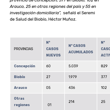
Arauco, 25 en otras regiones del país y 55 en
investigación domiciliaria”,
señaló el Seremi
de Salud del Biobío, Héctor Muñoz.
N°
N°
N° CASOS
PROVINCIAS
CASOS
CAS
ACUMULADOS
NUEVOS
ACTI
Concepción
60
5.039
829
Biobío
27
1.979
377
Arauco
05
436
102
Otras
214
25
regiones
01