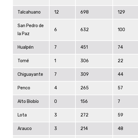
Talcahuano
12
698
129
San Pedro de
6
632
100
la Paz
Hualpén
7
451
74
Tomé
1
306
22
Chiguayante
7
309
44
Penco
4
265
57
Alto Biobío
0
156
7
Lota
3
272
59
Arauco
3
214
48