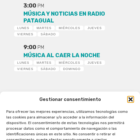
3:00
PM
MÚSICA Y NOTICIAS EN RADIO
PATAGUAL
LUNES
MARTES
MIÉRCOLES
JUEVES
VIERNES
SÁBADO
9:00
PM
MÚSICA AL CAER LA NOCHE
LUNES
MARTES
MIÉRCOLES
JUEVES
VIERNES
SÁBADO
DOMINGO
Gestionar consentimiento
Para ofrecer las mejores experiencias, utilizamos tecnologías como
Patagual Radio Digital 2026 - Todos los derechos
las cookies para almacenar y/o acceder a la información del
reservados
dispositivo. El consentimiento de estas tecnologías nos permitirá
procesar datos como el comportamiento de navegación o las
la Radio de Verdad
identificaciones únicas en este sitio. No consentir o retirar el
Cobertura
consentimiento, puede afectar negativamente a ciertas