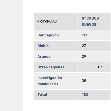
N° CASOS
PROVINCIAS
NUEVOS
Concepción
119
Biobío
23
Arauco
29
Otras regiones
03
Investigación
08
domiciliaria
Total
182