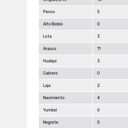
Penco
5
Alto Biobío
0
Lota
3
Arauco
11
Hualqui
3
Cabrero
0
Laja
2
Nacimiento
4
Yumbel
0
Negrete
0