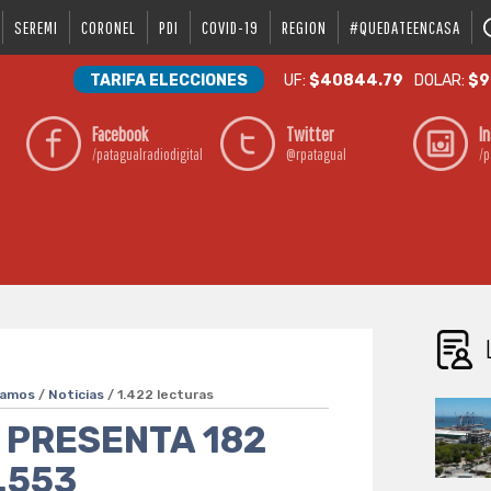
SEREMI
CORONEL
PDI
COVID-19
REGION
#QUEDATEENCASA
TARIFA ELECCIONES
UF:
$40844.79
DOLAR:
$9
Facebook
Twitter
I
/patagualradiodigital
@rpatagual
/p
camos
/
Noticias
/ 1.422 lecturas
O PRESENTA 182
.553