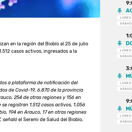
9
A
LUNES
SÁBA
1
D
an en la región del Biobío al 25 de julio
.512 casos activos, ingresados a la
LUNES
SÁBA
3
M
ados a plataforma de notificación del
LUNES
SÁBA
os de Covid-19, 6.870 de la provincia
auco, 254 de otras regiones y 156 en
9
 se registran 1.512 casos activos
,
1.056
M
bío, 194 en Arauco, 17 en otras regiones
LUNES
”, señaló
el Seremi de Salud del Biobío,
SÁBA