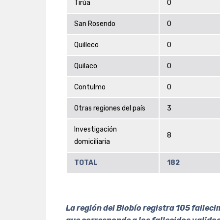
Tirúa
0
San Rosendo
0
Quilleco
0
Quilaco
0
Contulmo
0
Otras regiones del país
3
Investigación
8
domiciliaria
TOTAL
182
La región del Biobío registra 105 falle