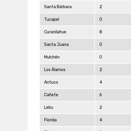
Santa Bárbara
2
Tucapel
0
Curanilahue
8
Santa Juana
0
Mulchén
0
Los Álamos
2
Antuco
4
Cañete
6
Lebu
2
Florida
4