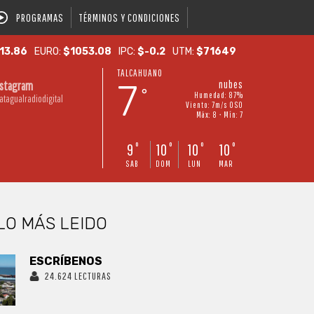
PROGRAMAS
TÉRMINOS Y CONDICIONES
13.86
EURO:
$1053.08
IPC:
$-0.2
UTM:
$71649
TALCAHUANO
7
nubes
nstagram
°
Humedad: 87%
atagualradiodigital
Viento: 7m/s OSO
Máx: 8 • Mín: 7
9
10
10
10
°
°
°
°
SAB
DOM
LUN
MAR
LO MÁS LEIDO
ESCRÍBENOS
24.624 LECTURAS