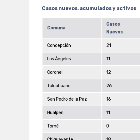
Casos nuevos, acumulados y activos
Casos
Comuna
Nuevos
Concepción
21
Los Ángeles
11
Coronel
12
Talcahuano
26
San Pedro de la Paz
16
Hualpén
11
Tomé
0
Chiguayante
18