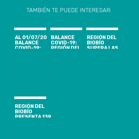
TAMBIÉN TE PUEDE INTERESAR:
AL 01/07/20
BALANCE
REGIÓN DEL
BALANCE
COVID-19:
BIOBÍO
COVID-19:
REGIÓN DEL
SUPERA LAS
REGIÓN DEL
BIOBÍO
52 MIL
BIOBÍO
PRESENTA 103
FISCALIZACIONES
PRESENTA 106
CASOS
A
CASOS
NUEVOS, 7.816
CUARENTENAS
NUEVOS, 6.951
ACUMULADOS
DOMICILIARIAS,
ACUMULADOS
Y 1.388
CON 344
Y 1.723
ACTIVOS
SUMARIOS
ACTIVOS
SANITARIOS
REGIÓN DEL
BIOBÍO
PRESENTA 139
CASOS
NUEVOS,
10.836
ACUMULADOS