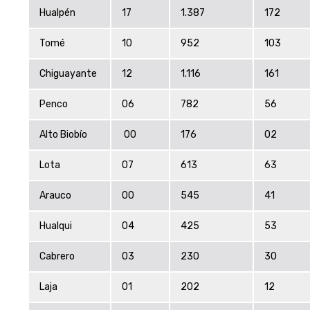
Hualpén
17
1.387
172
Tomé
10
952
103
Chiguayante
12
1.116
161
Penco
06
782
56
Alto Biobío
00
176
02
Lota
07
613
63
Arauco
00
545
41
Hualqui
04
425
53
Cabrero
03
230
30
Laja
01
202
12