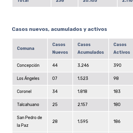
Total
238
20.105
2.116
Casos nuevos, acumulados y activos
Casos
Casos
Casos
Comuna
Nuevos
Acumulados
Activos
Concepción
44
3.246
390
Los Ángeles
07
1.523
98
Coronel
34
1.818
183
Talcahuano
25
2.157
180
San Pedro de
28
1.595
186
la Paz