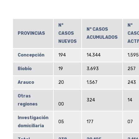
N°
N°
N° CASOS
PROVINCIAS
CASOS
CAS
ACUMULADOS
NUEVOS
ACTI
Concepción
194
14.344
1.595
Biobío
19
3.693
257
Arauco
20
1.567
243
Otras
324
14
regiones
00
Investigación
05
177
07
domiciliaria