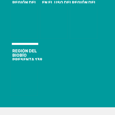
REGIÓN DEL
EN EL USO DEL
REGIÓN DEL
BIOBÍO LLEGA
GAS EN LOS
BIOBÍO
A 727 CASOS,
HOGARES EN
PRESENTA 103
CON 552
MEDIO DE
CASOS
RECUPERADOS
PROPAGACIÓN
NUEVOS, 7.816
DEL COVID-19
ACUMULADOS
Y 1.388
ACTIVOS
REGIÓN DEL
BIOBÍO
PRESENTA 139
CASOS
NUEVOS,
10.836
ACUMULADOS
Y 1.469
ACTIVOS DE
COVID-19