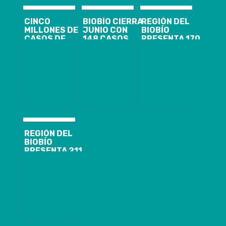
CINCO
BIOBÍO CIERRA
REGIÓN DEL
MILLONES DE
JUNIO CON
BIOBÍO
CASOS DE
148 CASOS
PRESENTA 170
COVID-19 EN
NUEVOS,
CASOS
EUROPA Y MÁS
1.844
NUEVOS,
DE 970.000
ACTIVOS Y EL
9.982
MUERTOS EN
ANUNCIO DE
ACUMULADOS
EL MUNDO
CORDÓN
Y 1.307
SANITARIO
ACTIVOS DE
PARA
COVID-19
CORONEL Y
LOTA
REGIÓN DEL
BIOBÍO
PRESENTA 211
CASOS
NUEVOS,
12.891
ACUMULADOS
Y 1.551
ACTIVOS DE
COVID-19