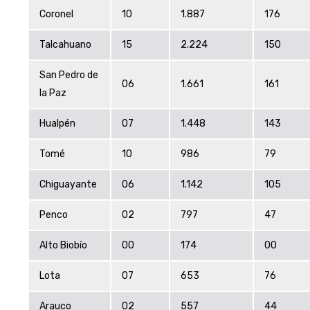
Coronel
10
1.887
176
Talcahuano
15
2.224
150
San Pedro de
06
1.661
161
la Paz
Hualpén
07
1.448
143
Tomé
10
986
79
Chiguayante
06
1.142
105
Penco
02
797
47
Alto Biobío
00
174
00
Lota
07
653
76
Arauco
02
557
44