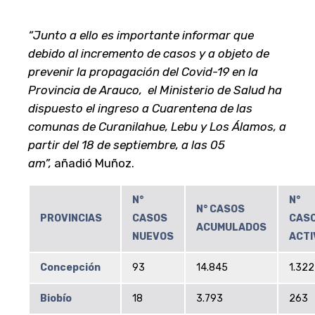
“Junto a ello es importante informar que
debido al incremento de casos y a objeto de
prevenir la propagación del Covid-19 en la
Provincia de Arauco, el Ministerio de Salud ha
dispuesto el ingreso a Cuarentena de las
comunas de Curanilahue, Lebu y Los Álamos, a
partir del 18 de septiembre, a las 05
am”,
añadió Muñoz.
N°
N°
N° CASOS
PROVINCIAS
CASOS
CAS
ACUMULADOS
NUEVOS
ACTI
Concepción
93
14.845
1.322
Biobío
18
3.793
263