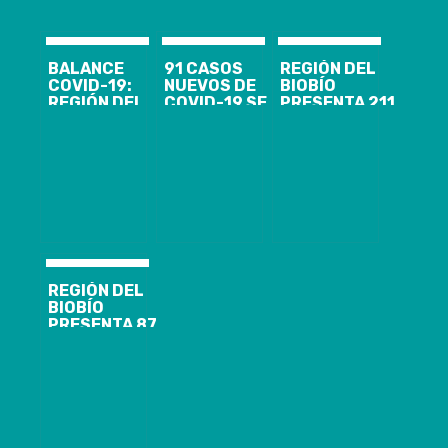
BALANCE
91 CASOS
REGIÓN DEL
COVID-19:
NUEVOS DE
BIOBÍO
REGIÓN DEL
COVID-19 SE
PRESENTA 211
BIOBÍO
CONTABILIZAN
CASOS
PRESENTA 155
EN LA REGIÓN
NUEVOS,
CASOS
DEL BIOBÍO AL
12.891
NUEVOS, 7.611
13 DE JULIO
ACUMULADOS
ACUMULADOS
DE 2020, CON
Y 1.551
Y 1.592
8.680 CASOS
ACTIVOS DE
ACTIVOS
ACUMULADOS
COVID-19
Y 1.304 CASOS
ACTIVOS
REGIÓN DEL
BIOBÍO
PRESENTA 87
CASOS
NUEVOS,
13.260
ACUMULADOS
Y 1.477
ACTIVOS DE
COVID-19