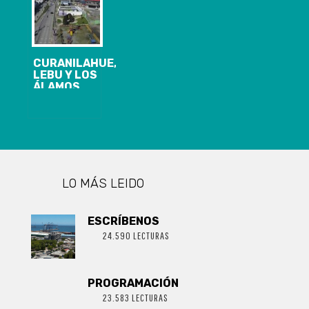
CURANILAHUE,
LEBU Y LOS
ÁLAMOS
INGRESAN A
CUARENTENA
DESDE EL
18/09, A LAS
05 AM.REGIÓN
DEL BIOBÍO
PRESENTA 140
CASOS
LO MÁS LEIDO
NUEVOS,
20.854
ACUMULADOS
ESCRÍBENOS
Y 1.935
24.590 LECTURAS
ACTIVOS DE
COVID-19
PROGRAMACIÓN
23.583 LECTURAS