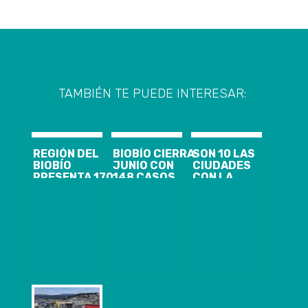
TAMBIÉN TE PUEDE INTERESAR:
REGIÓN DEL
BIOBÍO CIERRA
SON 10 LAS
BIOBÍO
JUNIO CON
CIUDADES
PRESENTA 170
148 CASOS
CON LA
CASOS
NUEVOS,
MEDIDA EN LA
NUEVOS,
1.844
REGIÓN
9.982
ACTIVOS Y EL
GOBIERNO
ACUMULADOS
ANUNCIO DE
DESPLIEGA
Y 1.307
CORDÓN
OPERATIVO DE
ACTIVOS DE
SANITARIO
FISCALIZACIÓN
COVID-19
PARA
EN COMUNAS
CORONEL Y
QUE
LOTA
INGRESARON A
CUARENTENA