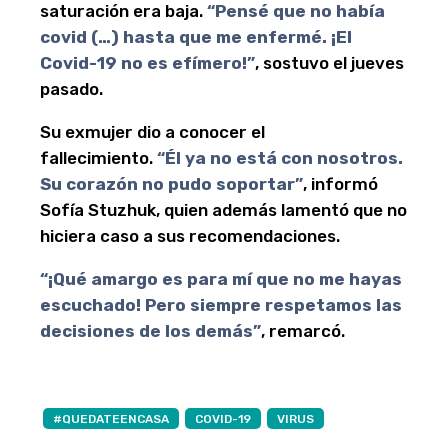
saturación era baja.
“Pensé que no había
covid (…) hasta que me enfermé. ¡El
Covid-19 no es efímero!”
, sostuvo el jueves
pasado.
Su exmujer dio a conocer el
fallecimiento.
“Él ya no está con nosotros.
Su corazón no pudo soportar”
, informó
Sofía Stuzhuk, quien además lamentó que no
hiciera caso a sus recomendaciones.
“¡Qué amargo es para mí que no me hayas
escuchado! Pero siempre respetamos las
decisiones de los demás”
, remarcó.
#QUEDATEENCASA
COVID-19
VIRUS