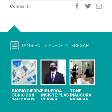
Compartir
TAMBIÉN TE PUEDE INTERESAR:
BIOBÍO CIERRA
FIGUEROA
TOMÉ
JUNIO CON
INSISTE: “LAS
INAUGURA
148 CASOS
CLASES
PRIMERA
NUEVOS,
PRESENCIALES
RESIDENCIA
1.844
SON
SANITARIA Y