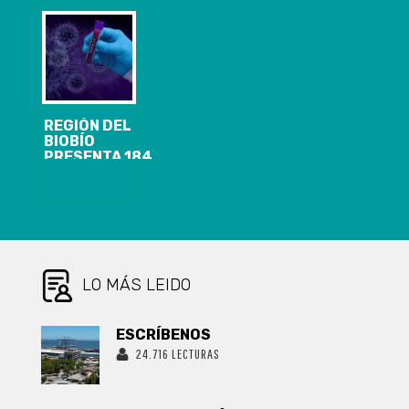
ACTIVOS Y EL
IRREEMPLAZABLES
DOTACIÓN DE
ANUNCIO DE
CAMAS EN LA
CORDÓN
REGIÓN SUBE
SANITARIO
A 1.067
PARA
CORONEL Y
LOTA
REGIÓN DEL
BIOBÍO
PRESENTA 184
CASOS
NUEVOS,
25.948
ACUMULADOS
Y 1.689
ACTIVOS DE
COVID-19
LO MÁS LEIDO
ESCRÍBENOS
24.716 LECTURAS