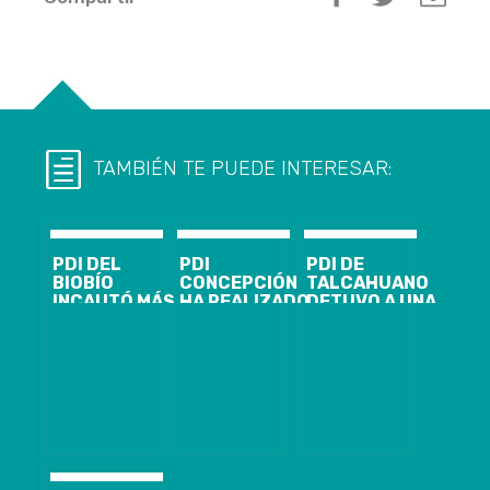
TAMBIÉN TE PUEDE INTERESAR:
PDI DEL
PDI
PDI DE
BIOBÍO
CONCEPCIÓN
TALCAHUANO
INCAUTÓ MÁS
HA REALIZADO
DETUVO A UNA
DE 200 KILOS
MÁS DE 6 MIL
MUJER POR
DE COCAÍNA
FISCALIZACIONES
INFRACCIÓN A
BASE
POR COVID-19
LA LEY 20.000