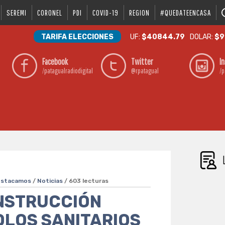
SEREMI
CORONEL
PDI
COVID-19
REGION
#QUEDATEENCASA
TARIFA ELECCIONES
UF:
$40844.79
DOLAR:
$9
Facebook
Twitter
I
/patagualradiodigital
@rpatagual
/p
estacamos
/
Noticias
/ 603 lecturas
NSTRUCCIÓN
LOS SANITARIOS