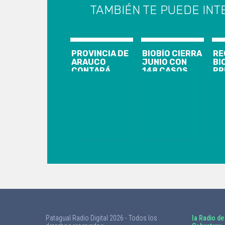
TAMBIÉN TE PUEDE INT
PROVINCIA DE
BIOBÍO CIERRA
RE
ARAUCO
JUNIO CON
BI
CONTARÁ
148 CASOS
PR
NUEVAS
NUEVOS,
CA
CAMAS UCI Y
1.844
NU
MODERNO
ACTIVOS Y EL
9.
EQUIPAMIENTO
ANUNCIO DE
AC
HOSPITALARIO
CORDÓN
Y 
SANITARIO
AC
PARA
CO
CORONEL Y
LOTA
Patagual Radio Digital 2026 - Todos los
la Radio de