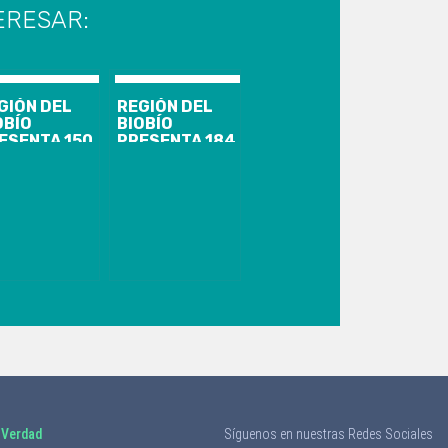
ERESAR:
GIÓN DEL
REGIÓN DEL
OBÍO
BIOBÍO
ESENTA 150
PRESENTA 184
SOS
CASOS
EVOS,
NUEVOS,
300
25.948
UMULADOS
ACUMULADOS
1.325
Y 1.689
TIVOS DE
ACTIVOS DE
VID-19
COVID-19
 Verdad
Síguenos en nuestras Redes Sociales