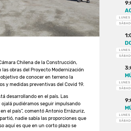
9
A
LUNES
SÁBA
1
D
LUNES
SÁBA
 Cámara Chilena de la Construcción,
3
on las obras del Proyecto Modernización
M
objetivo de conocer en terreno la
LUNES
os y medidas preventivas del Covid 19.
SÁBA
tá desarrollando en el país. Las
9
y ojalá pudiéramos seguir impulsando
M
en el país”, comentó Antonio Errázuriz,
LUNES
artió, nadie sabía las proporciones que
SÁBA
so aquí es que en un corto plazo se