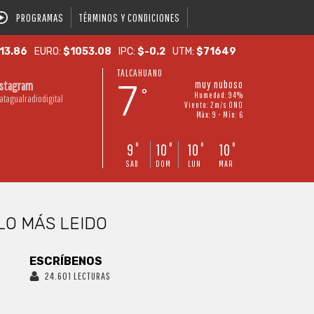
PROGRAMAS
TÉRMINOS Y CONDICIONES
13.86
EURO:
$1053.08
IPC:
$-0.2
UTM:
$71649
TALCAHUANO
7
muy nuboso
nstagram
°
Humedad: 94%
atagualradiodigital
Viento: 2m/s ONO
Máx: 9 • Mín: 6
9
10
10
10
°
°
°
°
SAB
DOM
LUN
MAR
LO MÁS LEIDO
ESCRÍBENOS
24.601 LECTURAS