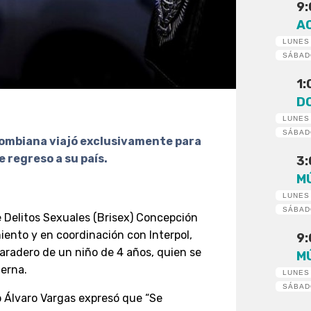
9
A
LUNES
SÁBA
1
D
LUNES
SÁBA
lombiana viajó exclusivamente para
e regreso a su país.
3
M
LUNES
SÁBA
e Delitos Sexuales (Brisex) Concepción
ento y en coordinación con Interpol,
9
aradero de un niño de 4 años, quien se
M
terna.
LUNES
SÁBA
rio Álvaro Vargas expresó que “Se