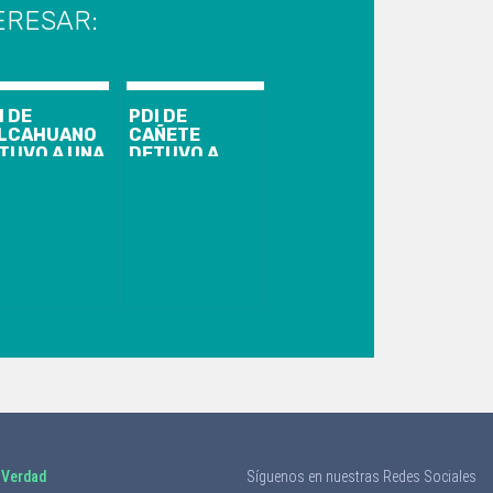
ERESAR:
I DE
PDI DE
LCAHUANO
CAÑETE
TUVO A UNA
DETUVO A
JER POR
SUJETO QUE
FRACCIÓN A
VENDÍA POR
 LEY 20.000
REDES
SOCIALES
VEHÍCULO
ROBADO
 Verdad
Síguenos en nuestras Redes Sociales