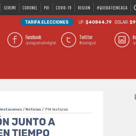
SEREMI
CORONEL
PDI
COVID-19
REGION
#QUEDATEENCASA
TARIFA ELECCIONES
UF:
$40844.79
DOLAR:
$9
Facebook
Twitter
I
/patagualradiodigital
@rpatagual
/p
Destacamos
/
Noticias
/ 714 lecturas
ÓN JUNTO A
EN TIEMPO