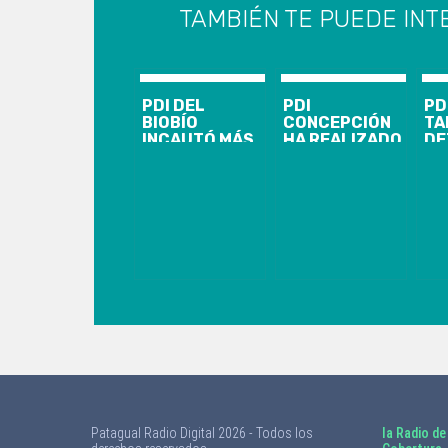
TAMBIÉN TE PUEDE INT
PDI DEL
PDI
PD
BIOBÍO
CONCEPCIÓN
TA
INCAUTÓ MÁS
HA REALIZADO
DE
DE 200 KILOS
MÁS DE 6 MIL
MU
DE COCAÍNA
FISCALIZACIONES
IN
BASE
POR COVID-19
LA
Patagual Radio Digital 2026 - Todos los
la Radio de