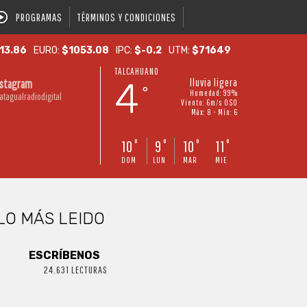
PROGRAMAS
TÉRMINOS Y CONDICIONES
13.86
EURO:
$1053.08
IPC:
$-0.2
UTM:
$71649
TALCAHUANO
4
lluvia ligera
nstagram
°
Humedad: 99%
atagualradiodigital
Viento: 6m/s OSO
Máx: 8 • Mín: 6
10
9
10
11
°
°
°
°
DOM
LUN
MAR
MIE
LO MÁS LEIDO
ESCRÍBENOS
24.631 LECTURAS