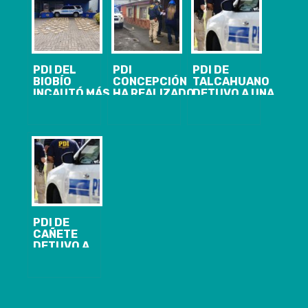
PDI DEL
PDI
PDI DE
BIOBÍO
CONCEPCIÓN
TALCAHUANO
INCAUTÓ MÁS
HA REALIZADO
DETUVO A UNA
DE 200 KILOS
MÁS DE 6 MIL
MUJER POR
DE COCAÍNA
FISCALIZACIONES
INFRACCIÓN A
BASE
POR COVID-19
LA LEY 20.000
PDI DE
CAÑETE
DETUVO A
SUJETO QUE
VENDÍA POR
REDES
SOCIALES
VEHÍCULO