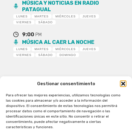
MÚSICA Y NOTICIAS EN RADIO
PATAGUAL
LUNES
MARTES
MIÉRCOLES
JUEVES
VIERNES
SÁBADO
9:00
PM
MÚSICA AL CAER LA NOCHE
LUNES
MARTES
MIÉRCOLES
JUEVES
VIERNES
SÁBADO
DOMINGO
Gestionar consentimiento
Para ofrecer las mejores experiencias, utilizamos tecnologías como
Patagual Radio Digital 2026 - Todos los derechos
las cookies para almacenar y/o acceder a la información del
reservados
dispositivo. El consentimiento de estas tecnologías nos permitirá
procesar datos como el comportamiento de navegación o las
la Radio de Verdad
identificaciones únicas en este sitio. No consentir o retirar el
Cobertura
consentimiento, puede afectar negativamente a ciertas
Programación
características y funciones.
Escríbenos