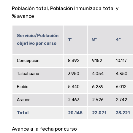
Población total, Población Inmunizada total y
% avance
Servicio/Población
1°
8°
4°
objetivo por curso
Concepción
8.392
9.152
10.117
Talcahuano
3.950
4.054
4.350
Biobío
5.340
6.239
6.012
Arauco
2.463
2.626
2.742
Total
20.145
22.071
23.221
Avance a la fecha por curso