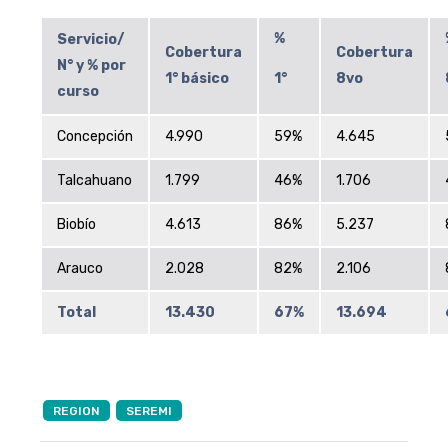
%
Servicio/
Cobertura
Cobertura
N° y % por
1° básico
1°
8vo
curso
Concepción
4.990
59%
4.645
Talcahuano
1.799
46%
1.706
Biobío
4.613
86%
5.237
Arauco
2.028
82%
2.106
Total
13.430
67%
13.694
REGION
SEREMI