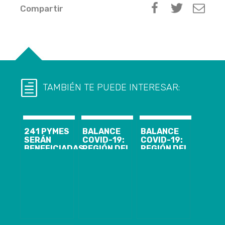
Compartir
TAMBIÉN TE PUEDE INTERESAR:
241 PYMES
BALANCE
BALANCE
SERÁN
COVID-19:
COVID-19:
BENEFICIADAS
REGIÓN DEL
REGIÓN DEL
EN EL BIOBÍO
BIOBÍO LLEGA
BIOBÍO
LUEGO DEL
A 727 CASOS,
PRESENTA 103
PRIMER
CON 552
CASOS
CATASTRO
RECUPERADOS
NUEVOS, 7.816
REALIZADO
ACUMULADOS
POR EL
Y 1.388
MINISTERIO DE
ACTIVOS
ECONOMÍA