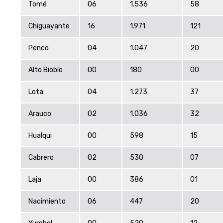
Tomé
06
1.536
58
Chiguayante
16
1.971
121
Penco
04
1.047
20
Alto Biobío
00
180
00
Lota
04
1.273
37
Arauco
02
1.036
32
Hualqui
00
598
15
Cabrero
02
530
07
Laja
00
386
01
Nacimiento
06
447
20