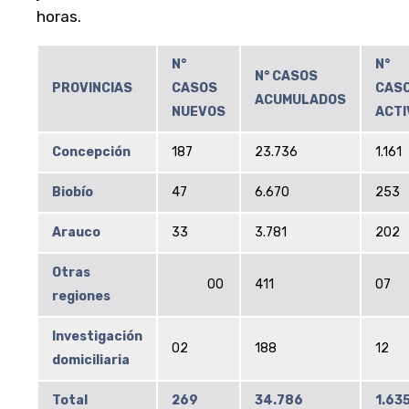
horas.
N°
N°
N° CASOS
PROVINCIAS
CASOS
CAS
ACUMULADOS
NUEVOS
ACTI
Concepción
187
23.736
1.161
Biobío
47
6.670
253
Arauco
33
3.781
202
Otras
00
411
07
regiones
Investigación
02
188
12
domiciliaria
Total
269
34.786
1.63