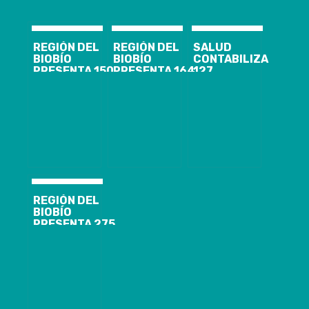
REGIÓN DEL
REGIÓN DEL
SALUD
BIOBÍO
BIOBÍO
CONTABILIZA
PRESENTA 150
PRESENTA 164
127
CASOS
CASOS
FISCALIZACIONES
NUEVOS,
NUEVOS,
A FUNERARIAS
9.300
22.137
Y
ACUMULADOS
ACUMULADOS
CEMENTERIOS,
Y 1.325
Y 1.613
DANDO INICIO
ACTIVOS DE
ACTIVOS DE
A 22
COVID-19
COVID-19
SUMARIOS
SANITARIOS
EN CONTEXTO
DE COVID-19
REGIÓN DEL
BIOBÍO
PRESENTA 275
CASOS
NUEVOS
COVID-19,
32.613
ACUMULADOS
Y 1.609
ACTIVOS