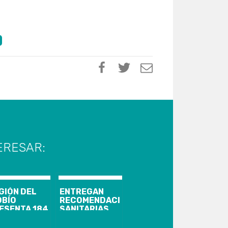
ERESAR:
GIÓN DEL
ENTREGAN
OBÍO
RECOMENDACIONES
ESENTA 184
SANITARIAS
SOS
PARA UN
EVOS,
PLEBISCITO