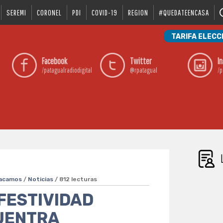
SEREMI
CORONEL
PDI
COVID-19
REGION
#QUEDATEENCASA
TARIFA ELECC
Facebook
Twitter
I
/patagualradiodigital
@rpatagual
/p
acamos
/
Noticias
/ 812 lecturas
 FESTIVIDAD
CUENTRA