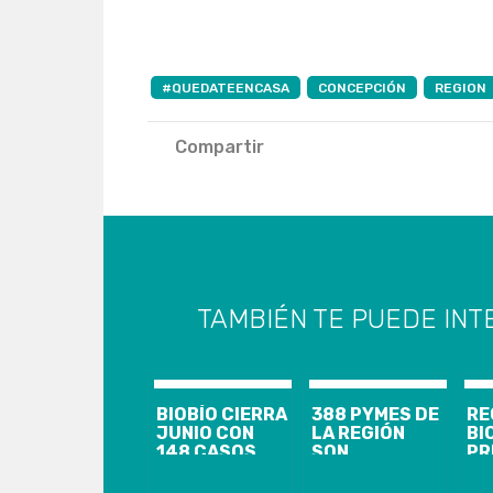
#QUEDATEENCASA
CONCEPCIÓN
REGION
Compartir
TAMBIÉN TE PUEDE INT
BIOBÍO CIERRA
388 PYMES DE
RE
JUNIO CON
LA REGIÓN
BI
148 CASOS
SON
PR
NUEVOS,
BENEFICIADAS
CA
1.844
CON EL
NU