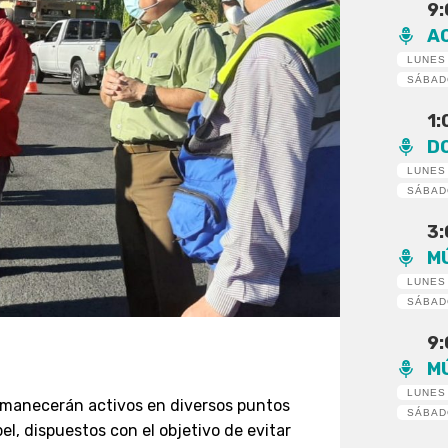
9
A
LUNES
SÁBA
1
D
LUNES
SÁBA
3
M
LUNES
SÁBA
9
M
LUNES
ermanecerán activos en diversos puntos
SÁBA
l, dispuestos con el objetivo de evitar