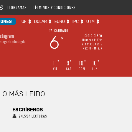
PROGRAMAS
TÉRMINOS Y CONDICIONES
IONES
UF:
$
DOLAR:
$
EURO:
$
IPC:
$
UTM:
$
TALCAHUANO
6
cielo claro
nstagram
°
Humedad: 91%
atagualradiodigital
Viento: 3m/s S
Máx: 8 • Mín: 7
11
9
10
10
°
°
°
°
VIE
SAB
DOM
LUN
LO MÁS LEIDO
ESCRÍBENOS
24.594 LECTURAS