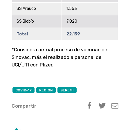
SS Arauco
1.563
SS Biobío
7.820
Total
22.139
*Considera actual proceso de vacunación
Sinovac, más el realizado a personal de
UCI/UTI con Pfizer.
COVID-19
REGION
SEREMI
Compartir