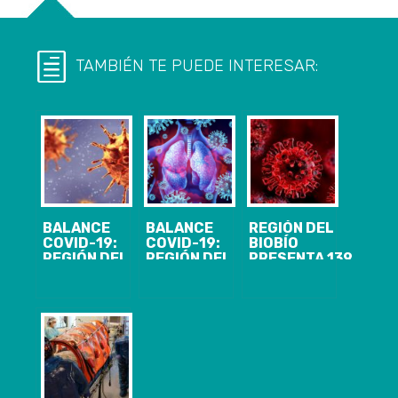
TAMBIÉN TE PUEDE INTERESAR:
BALANCE
BALANCE
REGIÓN DEL
COVID-19:
COVID-19:
BIOBÍO
REGIÓN DEL
REGIÓN DEL
PRESENTA 139
BIOBÍO LLEGA
BIOBÍO
CASOS
A 727 CASOS,
PRESENTA 103
NUEVOS,
CON 552
CASOS
10.836
RECUPERADOS
NUEVOS, 7.816
ACUMULADOS
ACUMULADOS
Y 1.469
Y 1.388
ACTIVOS DE
ACTIVOS
COVID-19