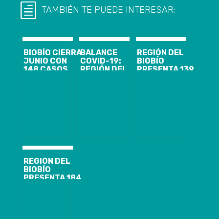
TAMBIÉN TE PUEDE INTERESAR:
BIOBÍO CIERRA
BALANCE
REGIÓN DEL
JUNIO CON
COVID-19:
BIOBÍO
148 CASOS
REGIÓN DEL
PRESENTA 139
NUEVOS,
BIOBÍO
CASOS
1.844
PRESENTA 103
NUEVOS,
ACTIVOS Y EL
CASOS
10.836
ANUNCIO DE
NUEVOS, 7.816
ACUMULADOS
CORDÓN
ACUMULADOS
Y 1.469
SANITARIO
Y 1.388
ACTIVOS DE
PARA
ACTIVOS
COVID-19
CORONEL Y
LOTA
REGIÓN DEL
BIOBÍO
PRESENTA 184
CASOS
NUEVOS,
25.948
ACUMULADOS