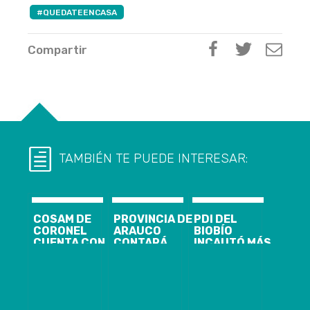
#QUEDATEENCASA
Compartir
TAMBIÉN TE PUEDE INTERESAR:
COSAM DE
PROVINCIA DE
PDI DEL
CORONEL
ARAUCO
BIOBÍO
CUENTA CON
CONTARÁ
INCAUTÓ MÁS
NUEVA
NUEVAS
DE 200 KILOS
MODALIDAD
CAMAS UCI Y
DE COCAÍNA
DE ATENCIÓN
MODERNO
BASE
USUARIA EN
EQUIPAMIENTO
ESTE PERIODO
HOSPITALARIO