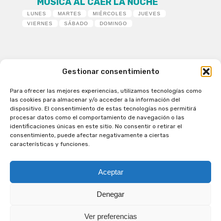
MÚSICA AL CAER LA NOCHE
LUNES
MARTES
MIÉRCOLES
JUEVES
VIERNES
SÁBADO
DOMINGO
Gestionar consentimiento
Para ofrecer las mejores experiencias, utilizamos tecnologías como
Patagual Radio Digital 2026 - Todos los derechos
las cookies para almacenar y/o acceder a la información del
reservados
dispositivo. El consentimiento de estas tecnologías nos permitirá
procesar datos como el comportamiento de navegación o las
la Radio de Verdad
identificaciones únicas en este sitio. No consentir o retirar el
Cobertura
consentimiento, puede afectar negativamente a ciertas
Programación
características y funciones.
Escríbenos
Contacto Comercial
Aceptar
Síguenos en nuestras Redes Sociales
Denegar
Ver preferencias