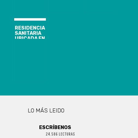
DE
CONTINGENCIA
RESIDENCIA
SANITARIA
UBICADA EN
HOTEL
WYNDHAM
GARDEN DE
CONCEPCIÓN
YA HA
RECIBIDO A 69
PERSONAS
CON COVID-19
LO MÁS LEIDO
ESCRÍBENOS
24.586 LECTURAS