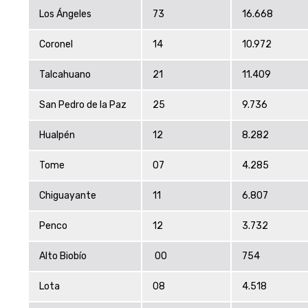
Los Ángeles
73
16.668
Coronel
14
10.972
Talcahuano
21
11.409
San Pedro de la Paz
25
9.736
Hualpén
12
8.282
Tome
07
4.285
Chiguayante
11
6.807
Penco
12
3.732
Alto Biobío
00
754
Lota
08
4.518