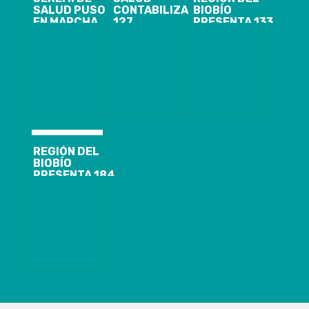
SALUD PUSO
CONTABILIZA
BIOBÍO
EN MARCHA
127
PRESENTA 133
PROGRAMA
FISCALIZACIONES
CASOS
ESPECIAL DE
A FUNERARIAS
NUEVOS,
FISCALIZACIÓN
Y
23.477
DE FIESTAS
CEMENTERIOS,
ACUMULADOS
PATRIAS EN
DANDO INICIO
Y 1.760
CONTEXTO DE
A 22
ACTIVOS DE
COVID-19
SUMARIOS
COVID-19
SANITARIOS
EN CONTEXTO
DE COVID-19
REGIÓN DEL
BIOBÍO
PRESENTA 184
CASOS
NUEVOS,
25.948
ACUMULADOS
Y 1.689
ACTIVOS DE
COVID-19