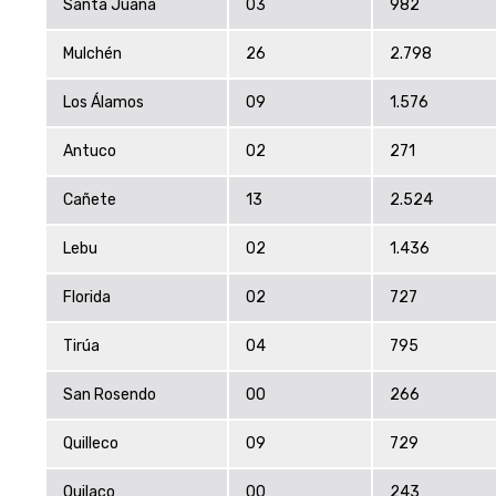
Santa Juana
03
982
Mulchén
26
2.798
Los Álamos
09
1.576
Antuco
02
271
Cañete
13
2.524
Lebu
02
1.436
Florida
02
727
Tirúa
04
795
San Rosendo
00
266
Quilleco
09
729
Quilaco
00
243