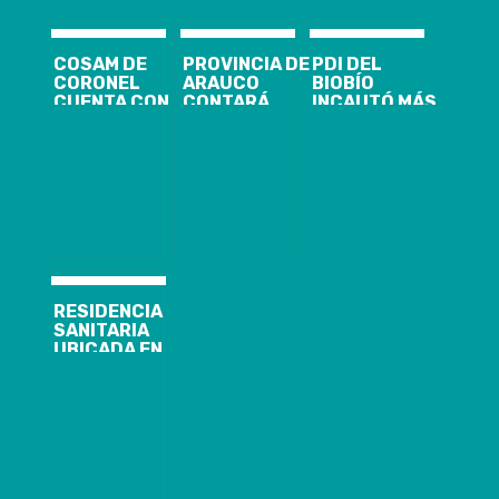
COSAM DE
PROVINCIA DE
PDI DEL
CORONEL
ARAUCO
BIOBÍO
CUENTA CON
CONTARÁ
INCAUTÓ MÁS
NUEVA
NUEVAS
DE 200 KILOS
MODALIDAD
CAMAS UCI Y
DE COCAÍNA
DE ATENCIÓN
MODERNO
BASE
USUARIA EN
EQUIPAMIENTO
ESTE PERIODO
HOSPITALARIO
DE
CONTINGENCIA
RESIDENCIA
SANITARIA
UBICADA EN
HOTEL
WYNDHAM
GARDEN DE
CONCEPCIÓN
YA HA
RECIBIDO A 69
PERSONAS