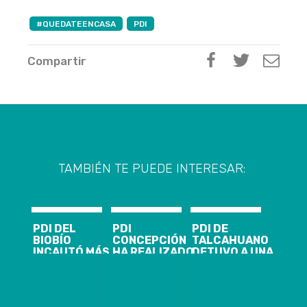
#QUEDATEENCASA
PDI
Compartir
TAMBIÉN TE PUEDE INTERESAR:
PDI DEL
PDI
PDI DE
BIOBÍO
CONCEPCIÓN
TALCAHUANO
INCAUTÓ MÁS
HA REALIZADO
DETUVO A UNA
DE 200 KILOS
MÁS DE 6 MIL
MUJER POR
DE COCAÍNA
FISCALIZACIONES
INFRACCIÓN A
BASE
POR COVID-19
LA LEY 20.000