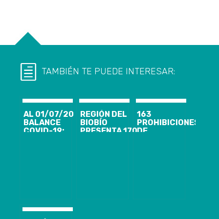
TAMBIÉN TE PUEDE INTERESAR:
AL 01/07/20
REGIÓN DEL
163
BALANCE
BIOBÍO
PROHIBICIONES
COVID-19:
PRESENTA 170
DE
REGIÓN DEL
CASOS
FUNCIONAMIENTO
BIOBÍO
NUEVOS,
MÁS DE 7 MIL
PRESENTA 106
9.982
FISCALIZACIONES
CASOS
ACUMULADOS
POR
NUEVOS, 6.951
Y 1.307
SEGURIDAD
ACUMULADOS
ACTIVOS DE
ALIMENTARIA
Y 1.723
COVID-19
EN MARCO DE
ACTIVOS
COVID-19 SE
HAN
REALIZADO EN