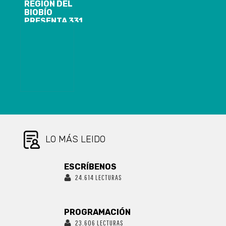
LA REGIÓN,
REGIÓN DEL
DANDO
BIOBÍO
ORIGEN A 229
PRESENTA 331
SUMARIOS
CASOS
NUEVOS
COVID-19,
35.802
ACUMULADOS
Y 1.770
ACTIVOS
LO MÁS LEIDO
ESCRÍBENOS
24.614 LECTURAS
PROGRAMACIÓN
23.606 LECTURAS