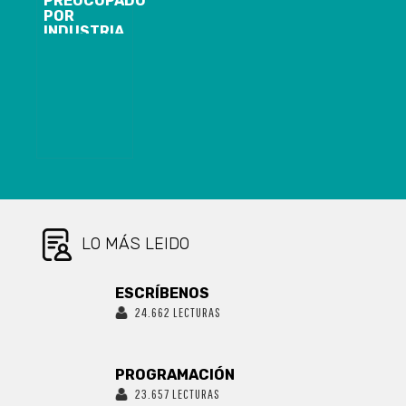
PREOCUPADO
CONTRALORÍA
POR
LA
INDUSTRIA
SUSPENSIÓN
REGIONAL
DE
ACERERA
CUESTIONADO
DIPUTADO
ALCALDE DE
ROMERO
LAJA,
LAMENTA
VLADIMIR
NEGATIVA DE
FICA,
DERECHOS
MIENTRAS
ANTIDUMPING
DURA
POR
PROCESO
IMPORTACIÓN
DISCIPLINARIO
DE ACERO
ESTE FUE
CHINO Y
ORDENADO Y
SOLICITA
SE LLEVA A
LO MÁS LEIDO
AUDIENCIA
CABO POR EL
CON
PROPIO ENTE
PRESIDENTE
DE CONTROL
PIÑERA
ESCRÍBENOS
24.662 LECTURAS
PROGRAMACIÓN
23.657 LECTURAS