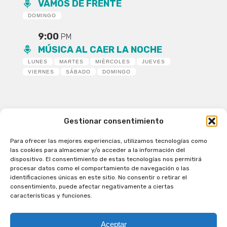
VAMOS DE FRENTE
DOMINGO
9:00
PM
MÚSICA AL CAER LA NOCHE
LUNES
MARTES
MIÉRCOLES
JUEVES
VIERNES
SÁBADO
DOMINGO
Gestionar consentimiento
Para ofrecer las mejores experiencias, utilizamos tecnologías como
Patagual Radio Digital 2026 - Todos los derechos
las cookies para almacenar y/o acceder a la información del
reservados
dispositivo. El consentimiento de estas tecnologías nos permitirá
procesar datos como el comportamiento de navegación o las
la Radio de Verdad
identificaciones únicas en este sitio. No consentir o retirar el
Cobertura
consentimiento, puede afectar negativamente a ciertas
Programación
características y funciones.
Escríbenos
Contacto Comercial
Aceptar