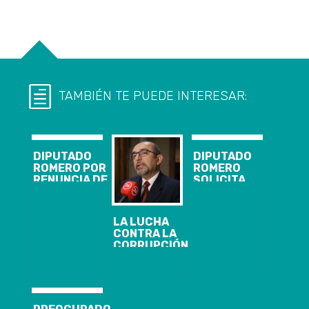
TAMBIÉN TE PUEDE INTERESAR:
DIPUTADO
DIPUTADO
ROMERO POR
ROMERO
RENUNCIA DE
SOLICITA
LORETO SILVA
GRATUIDAD
A ENAP:
PARA TODOS
«SIEMPRE
LOS QUE
LA LUCHA
DIJE QUE LA
RINDAN
CONTRA LA
LUCHA
PRUEBA DE
CORRUPCIÓN
CONTRA LA
TRANSICIÓN,
ES CAIGA
CORRUPCIÓN
EX PSU, ESTE
QUIEN CAIGA
ES CAIGA
AÑO
DIPUTADO
QUIEN CAIGA»
ROMERO PIDE
A