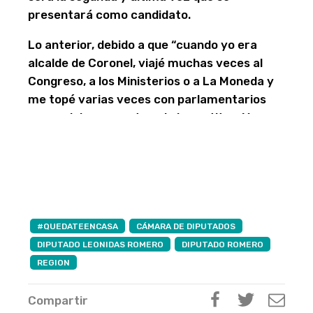
presentará como candidato.
Lo anterior, debido a que “cuando yo era
alcalde de Coronel, viajé muchas veces al
Congreso, a los Ministerios o a La Moneda y
me topé varias veces con parlamentarios
que andaban arrastrando las patitas. Y yo
creo que eso no lo voy a vivir, si Dios me
permite ser diputado una vez más, voy a
estar pasando los 70 años en mi segundo
período y creo que es más que suficiente”,
dijo Romero.
#QUEDATEENCASA
CÁMARA DE DIPUTADOS
“Debe llegar otra gente, yo podría tener un
DIPUTADO LEONIDAS ROMERO
DIPUTADO ROMERO
tercer periodo porque la ley lo permite, pero
REGION
yo no me veo y no lo voy a hacer porque no
voy a caer en lo que criticaba”, finalizó.
Compartir