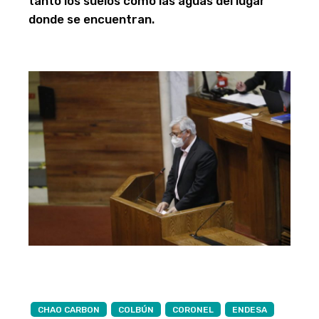
tanto los suelos como las aguas del lugar
donde se encuentran.
CHAO CARBON
COLBÚN
CORONEL
ENDESA