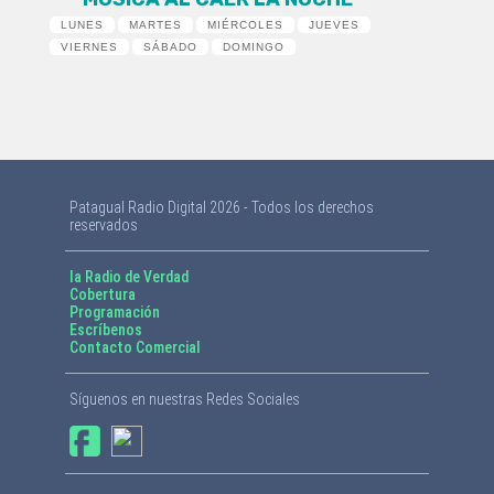
LUNES
MARTES
MIÉRCOLES
JUEVES
VIERNES
SÁBADO
DOMINGO
Patagual Radio Digital 2026 - Todos los derechos
reservados
la Radio de Verdad
Cobertura
Programación
Escríbenos
Contacto Comercial
Síguenos en nuestras Redes Sociales