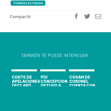
TERMOELECTRICAS
Compartir
TAMBIÉN TE PUEDE INTERESAR:
CORTE DE
PDI
COSAM DE
APELACIONES
CONCEPCION
CORONEL
DECLARÓ
DETUVO A
CUENTA CON
INADMISIBLE
JOVEN POR
NUEVA
ACCIÓN
ROBO CON
MODALIDAD
JUDICIAL
INTIMIDACIÓN
DE ATENCIÓN
PRESENTADA
AL INTERIOR
USUARIA EN
POR ALCALDE
DE LICEO EN
ESTE PERIODO
DE CORONEL Y
CORONEL
DE