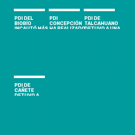
PDI DEL
PDI
PDI DE
BIOBÍO
CONCEPCIÓN
TALCAHUANO
INCAUTÓ MÁS
HA REALIZADO
DETUVO A UNA
DE 200 KILOS
MÁS DE 6 MIL
MUJER POR
DE COCAÍNA
FISCALIZACIONES
INFRACCIÓN A
BASE
POR COVID-19
LA LEY 20.000
PDI DE
CAÑETE
DETUVO A
SUJETO QUE
VENDÍA POR
REDES
SOCIALES
VEHÍCULO
ROBADO