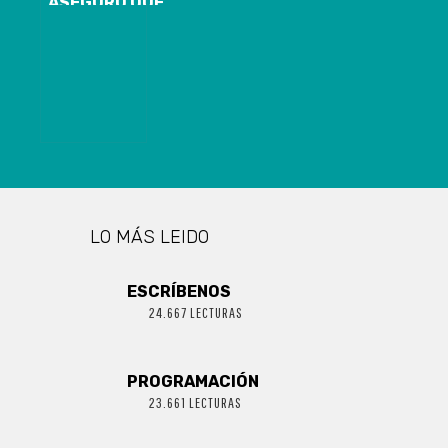
ASEGURÓ QUE
EL ESTADIO
FEDERICO
SCHWAGER SI
PODRÁ
ALBERGAR
FÚTBOL
PROFESIONAL
LO MÁS LEIDO
ESCRÍBENOS
24.667 LECTURAS
PROGRAMACIÓN
23.661 LECTURAS