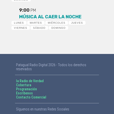
9:00
PM
MÚSICA AL CAER LA NOCHE
LUNES
MARTES
MIÉRCOLES
JUEVES
VIERNES
SÁBADO
DOMINGO
Patagual Radio Digital 2026 - Todos los derechos
reservados
la Radio de Verdad
Cobertura
Programación
Escríbenos
Contacto Comercial
Síguenos en nuestras Redes Sociales