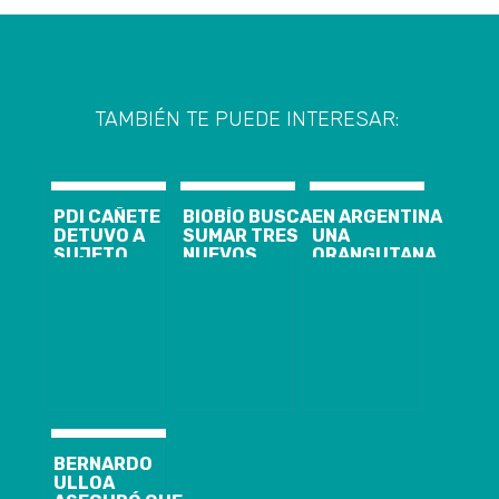
TAMBIÉN TE PUEDE INTERESAR:
PDI CAÑETE
BIOBÍO BUSCA
EN ARGENTINA
DETUVO A
SUMAR TRES
UNA
SUJETO
NUEVOS
ORANGUTANA
IMPUTADO
LICEOS
LLAMADA
POR ROBO
BICENTENARIO
SANDRA SE
CON
CONVIRTIÓ EN
VIOLENCIA
«PERSONA»
BERNARDO
ULLOA