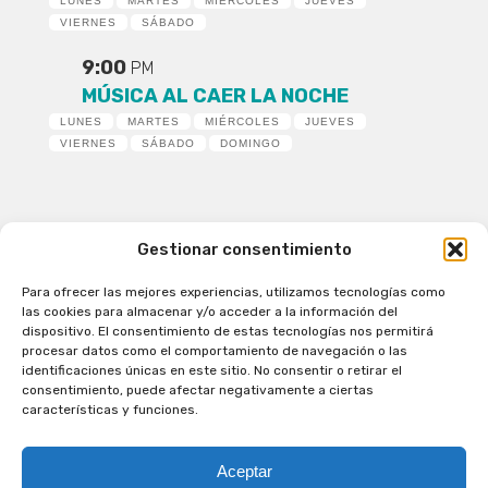
LUNES
MARTES
MIÉRCOLES
JUEVES
VIERNES
SÁBADO
9:00
PM
MÚSICA AL CAER LA NOCHE
LUNES
MARTES
MIÉRCOLES
JUEVES
VIERNES
SÁBADO
DOMINGO
Gestionar consentimiento
Para ofrecer las mejores experiencias, utilizamos tecnologías como
Patagual Radio Digital 2026 - Todos los derechos
las cookies para almacenar y/o acceder a la información del
reservados
dispositivo. El consentimiento de estas tecnologías nos permitirá
procesar datos como el comportamiento de navegación o las
la Radio de Verdad
identificaciones únicas en este sitio. No consentir o retirar el
Cobertura
consentimiento, puede afectar negativamente a ciertas
Programación
características y funciones.
Escríbenos
Contacto Comercial
Aceptar