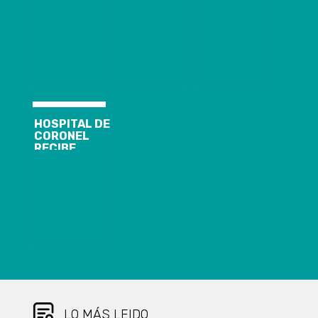
CASOS
MEDIDA EN LA
COVID-19 EN
NUEVOS,
REGIÓN
EUROPA Y MÁS
12.891
GOBIERNO
DE 970.000
ACUMULADOS
DESPLIEGA
MUERTOS EN
Y 1.551
OPERATIVO DE
EL MUNDO
ACTIVOS DE
FISCALIZACIÓN
COVID-19
EN COMUNAS
QUE
INGRESARON A
CUARENTENA
HOSPITAL DE
CORONEL
RECIBE
DONACIÓN DE
UN ECÓGRAFO
Y
EQUIPAMIENTO
PARA SALAS
ERA E IRA
LO MÁS LEIDO