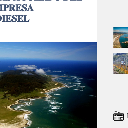
𝐏𝐑𝐄𝐒𝐀
𝐈𝐄𝐒𝐄𝐋