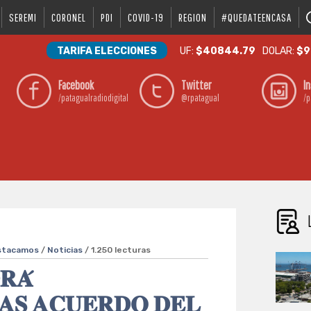
SEREMI
CORONEL
PDI
COVID-19
REGION
#QUEDATEENCASA
TARIFA ELECCIONES
UF:
$40844.79
DOLAR:
$9
Facebook
Twitter
I
/patagualradiodigital
@rpatagual
/p
stacamos
/
Noticias
/ 1.250 lecturas
𝐑𝐀́
𝐀𝐒 𝐀𝐂𝐔𝐄𝐑𝐃𝐎 𝐃𝐄𝐋