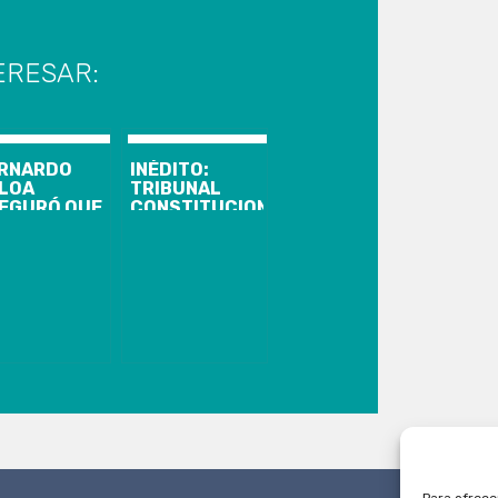
ERESAR:
RNARDO
INÉDITO:
LOA
TRIBUNAL
EGURÓ QUE
CONSTITUCIONAL
 ESTADIO
ACOGIÓ
DERICO
REQUERIMIENTO
HWAGER SI
DE
DRÁ
PROFESORA
BERGAR
QUE PIDIÓ
TBOL
RETIRAR LOS
OFESIONAL
AHORROS DE
SU AFP