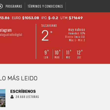
PROGRAMAS
TÉRMINOS Y CONDICIONES
13.86
EURO:
$1053.08
IPC:
$-0.2
UTM:
$71649
TALCAHUANO
2
muy nuboso
nstagram
°
Humedad: 10%
atagualradiodigital
Viento: 3m/s ESE
Máx: 5 • Mín: 2
9
10
11
12
°
°
°
°
LUN
MAR
MIE
JUE
LO MÁS LEIDO
ESCRÍBENOS
24.668 LECTURAS