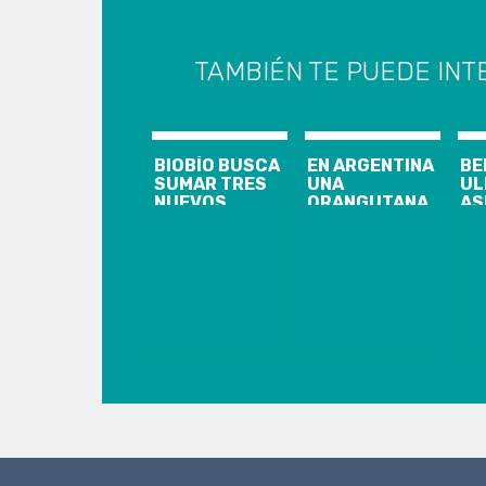
TAMBIÉN TE PUEDE INT
BIOBÍO BUSCA
EN ARGENTINA
BE
SUMAR TRES
UNA
UL
NUEVOS
ORANGUTANA
AS
LICEOS
LLAMADA
EL
BICENTENARIO
SANDRA SE
FE
CONVIRTIÓ EN
SC
«PERSONA»
PO
AL
FÚ
PR