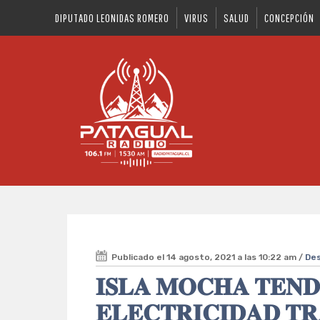
DIPUTADO LEONIDAS ROMERO
VIRUS
SALUD
CONCEPCIÓN
Publicado el 14 agosto, 2021 a las 10:22 am /
De
𝐈𝐒𝐋𝐀 𝐌𝐎𝐂𝐇𝐀 𝐓𝐄𝐍𝐃
𝐄𝐋𝐄𝐂𝐓𝐑𝐈𝐂𝐈𝐃𝐀𝐃 𝐓