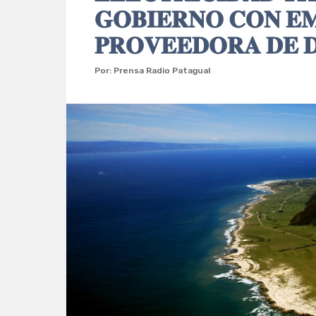
𝐆𝐎𝐁𝐈𝐄𝐑𝐍𝐎 𝐂𝐎𝐍 𝐄
𝐏𝐑𝐎𝐕𝐄𝐄𝐃𝐎𝐑𝐀 𝐃𝐄 𝐃
Por: Prensa Radio Patagual