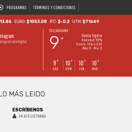
PROGRAMAS
TÉRMINOS Y CONDICIONES
13.86
EURO:
$1053.08
IPC:
$-0.2
UTM:
$71649
TALCAHUANO
9
lluvia ligera
nstagram
°
Humedad: 99%
atagualradiodigital
Viento: 10m/s OSO
Máx: 9 • Mín: 9
9
10
10
10
°
°
°
°
SAB
DOM
LUN
MAR
LO MÁS LEIDO
ESCRÍBENOS
24.613 LECTURAS