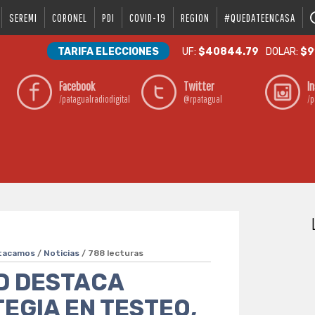
SEREMI
CORONEL
PDI
COVID-19
REGION
#QUEDATEENCASA
TARIFA ELECCIONES
UF:
$40844.79
DOLAR:
$9
Facebook
Twitter
I
/patagualradiodigital
@rpatagual
/p
tacamos
/
Noticias
/ 788 lecturas
D DESTACA
EGIA EN TESTEO,