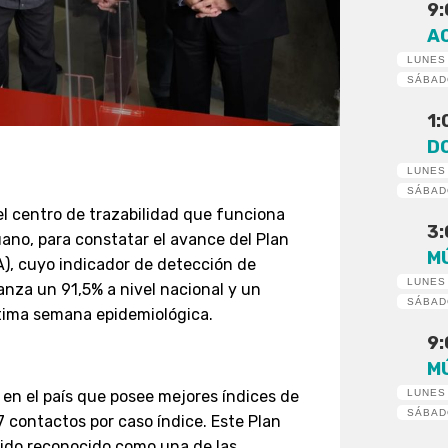
9
A
LUNES
SÁBA
1
D
LUNES
SÁBA
ó el centro de trazabilidad que funciona
3
ano, para constatar el avance del Plan
M
A), cuyo indicador de detección de
LUNES
nza un 91,5% a nivel nacional y un
SÁBA
última semana epidemiológica.
9
M
LUNES
n en el país que posee mejores índices de
SÁBA
7 contactos por caso índice. Este Plan
sido reconocido como una de las