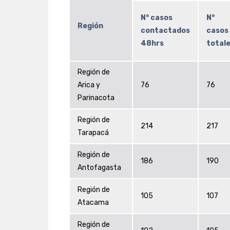
N° casos
N°
Región
contactados
casos
48hrs
total
Región de
Arica y
76
76
Parinacota
Región de
214
217
Tarapacá
Región de
186
190
Antofagasta
Región de
105
107
Atacama
Región de