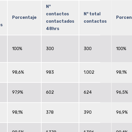
N°
contactos
N° total
Porcentaje
Porcen
contactados
contactos
es
48hrs
100%
300
300
100%
98,6%
983
1.002
98,1%
97,9%
602
624
96,5%
98,1%
378
390
96,9%