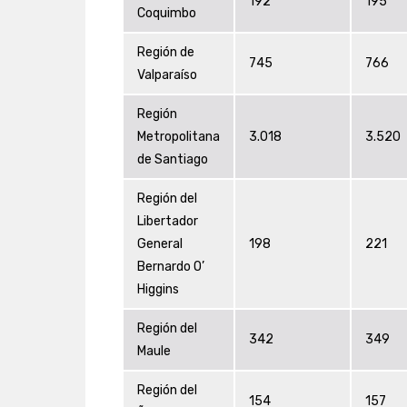
192
195
Coquimbo
Región de
745
766
Valparaíso
Región
Metropolitana
3.018
3.520
de Santiago
Región del
Libertador
General
198
221
Bernardo O’
Higgins
Región del
342
349
Maule
Región del
154
157