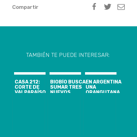
Compartir
TAMBIÉN TE PUEDE INTERESAR:
CASA 212:
BIOBÍO BUSCA
EN ARGENTINA
CORTE DE
SUMAR TRES
UNA
VALPARAÍSO
NUEVOS
ORANGUTANA
ORDENÓ AL
LICEOS
LLAMADA
FISCO
BICENTENARIO
SANDRA SE
INDEMNIZAR A
CONVIRTIÓ EN
FAMILIARES
«PERSONA»
DE VÍCTIMAS
DEL
ACCIDENTE EN
JUAN