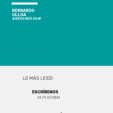
FERNÁNDEZ
BERNARDO
ULLOA
ASEGURÓ QUE
EL ESTADIO
FEDERICO
SCHWAGER SI
PODRÁ
ALBERGAR
FÚTBOL
PROFESIONAL
LO MÁS LEIDO
ESCRÍBENOS
24.711 LECTURAS