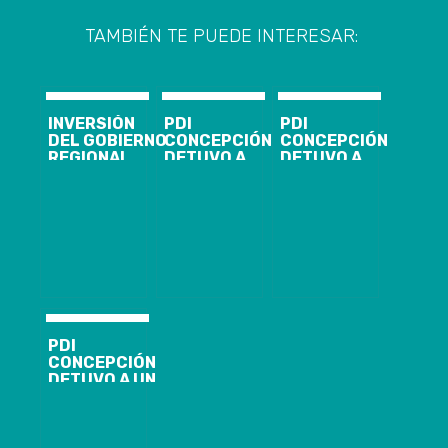
TAMBIÉN TE PUEDE INTERESAR:
INVERSIÓN
PDI
PDI
DEL GOBIERNO
CONCEPCIÓN
CONCEPCIÓN
REGIONAL
DETUVO A
DETUVO A
FINANCIÓ 45
ADULTO
HOMBRE
VEHÍCULOS
MAYOR
IMPUTADO DE
PARA PDI
IMPUTADO DE
ABUSAR
BIOBÍO
ABUSAR
SEXUALMENTE
SEXUALMENTE
DE NIÑA AL
DE NIÑA DE 9
INTERIOR DE
AÑOS
UN BUS
PDI
CONCEPCIÓN
DETUVO A UN
SUJETO POR
HOMICIDIO EN
CORONEL