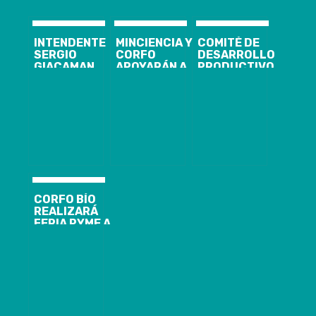
INTENDENTE
MINCIENCIA Y
COMITÉ DE
SERGIO
CORFO
DESARROLLO
GIACAMAN
APOYARÁN A
PRODUCTIVO
PARTICIPÓ DE
CINCO
REGIONAL
ENCUENTRO
PROYECTOS
APRUEBA MAS
CON
INNOVADORES
DE DOS MIL
INNOVADORES
EN EL DESAFÍO
MILLONES DE
DE MEJORAR
PESOS PARA
EL MONITOREO
PROYECTOS
DE CONAF EN
QUE GENEREN
HUMEDALES
EMPLEOS
DEL PAÍS
CORFO BÍO
REALIZARÁ
FERIA PYME A
NIVEL
REGIONAL