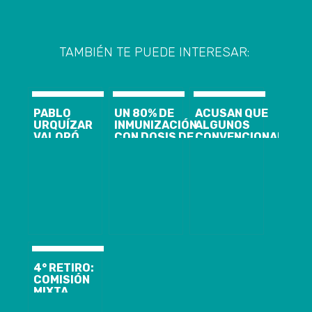
TAMBIÉN TE PUEDE INTERESAR:
PABLO
UN 80% DE
ACUSAN QUE
URQUÍZAR
INMUNIZACIÓN
ALGUNOS
VALORÓ
CON DOSIS DE
CONVENCIONALES
CONSULTA
REFUERZO
HABRÍAN
CIUDADANA
CONTRA EL
REALIZADO
EN LA
COVID-19
UNA
ARAUCANÍA
ALCANZAN
“DESENFRENADA”
QUE ARROJÓ
PERSONAS
CELEBRACIÓN
QUE 81%
MAYORES A 60
EN HOTEL DE
QUIERE
AÑOS EN LA
CONCEPCIÓN
MANTENER
REGIÓN DEL
ESTADO DE
BIO BIO
EMERGENCIA
4° RETIRO:
COMISIÓN
MIXTA
DISCUTIRÁ