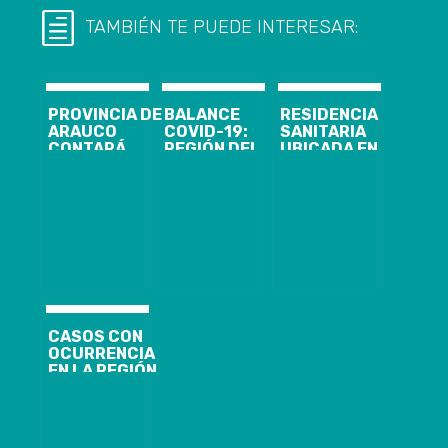
TAMBIÉN TE PUEDE INTERESAR:
PROVINCIA DE
BALANCE
RESIDENCIA
ARAUCO
COVID-19:
SANITARIA
CONTARÁ
REGIÓN DEL
UBICADA EN
NUEVAS
BIOBÍO LLEGA
HOTEL
CAMAS UCI Y
A 727 CASOS,
WYNDHAM
MODERNO
CON 552
GARDEN DE
EQUIPAMIENTO
RECUPERADOS
CONCEPCIÓN
HOSPITALARIO
YA HA
RECIBIDO A 69
PERSONAS
CON COVID-19
CASOS CON
OCURRENCIA
EN LA REGIÓN
A LAS 21
HORAS DEL 16
DE MAYO
REGIÓN DEL