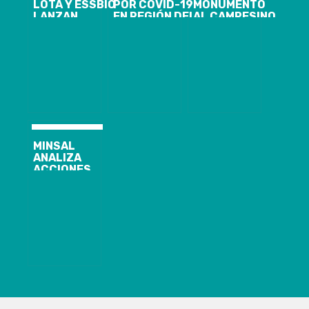
LOTA Y ESSBIO
POR COVID-19
MONUMENTO
LANZAN
EN REGIÓN DEL
AL CAMPESINO
CAMPAÑA DE
BIOBIO
EN SANTA
APOYO A
LLEGAN A 95 Y
JUANA
TRAVÉS DE LA
SE CONFIRMA
INSTALADO EN
CUENTA DEL
PRIMER
EL ACCESO
AGUA
FALLECIDO
NORTE DE LA
COMUNA
MINSAL
ANALIZA
ACCIONES
LEGALES POR
SUPUESTA
FILTRACIÓN
DE FICHA
MÉDICA DE
GABRIEL
BORIC