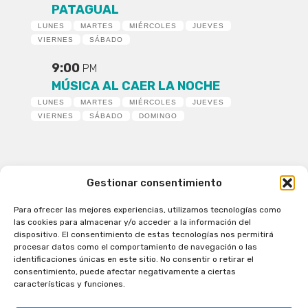
PATAGUAL
LUNES
MARTES
MIÉRCOLES
JUEVES
VIERNES
SÁBADO
9:00
PM
MÚSICA AL CAER LA NOCHE
LUNES
MARTES
MIÉRCOLES
JUEVES
VIERNES
SÁBADO
DOMINGO
Gestionar consentimiento
Para ofrecer las mejores experiencias, utilizamos tecnologías como
Patagual Radio Digital 2026 - Todos los derechos
las cookies para almacenar y/o acceder a la información del
reservados
dispositivo. El consentimiento de estas tecnologías nos permitirá
procesar datos como el comportamiento de navegación o las
la Radio de Verdad
identificaciones únicas en este sitio. No consentir o retirar el
Cobertura
consentimiento, puede afectar negativamente a ciertas
Programación
características y funciones.
Escríbenos
Contacto Comercial