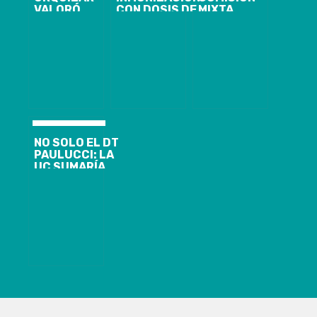
VALORÓ
CON DOSIS DE
MIXTA
CONSULTA
REFUERZO
DISCUTIRÁ
CIUDADANA
CONTRA EL
ESTE LUNES
EN LA
COVID-19
EL PROYECTO
ARAUCANÍA
ALCANZAN
QUE ARROJÓ
PERSONAS
QUE 81%
MAYORES A 60
QUIERE
AÑOS EN LA
MANTENER
REGIÓN DEL
ESTADO DE
BIO BIO
EMERGENCIA
NO SOLO EL DT
PAULUCCI: LA
UC SUMARÍA
DOS CASOS
MÁS DE
COVID-19